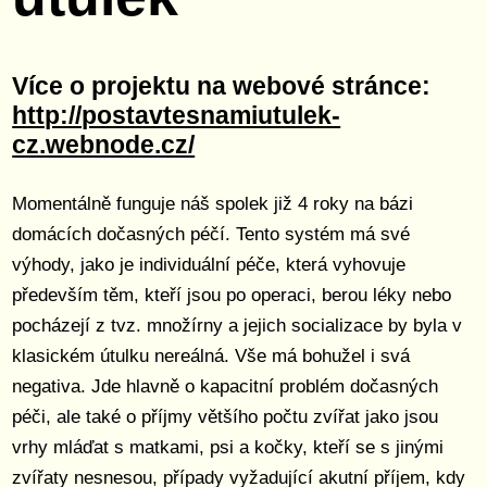
Více o projektu na webové stránce:
http://postavtesnamiutulek-
cz.webnode.cz/
Momentálně funguje náš spolek již 4 roky na bázi
domácích dočasných péčí. Tento systém má své
výhody, jako je individuální péče, která vyhovuje
především těm, kteří jsou po operaci, berou léky nebo
pocházejí z tvz. množírny a jejich socializace by byla v
klasickém útulku nereálná. Vše má bohužel i svá
negativa. Jde hlavně o kapacitní problém dočasných
péči, ale také o příjmy většího počtu zvířat jako jsou
vrhy mláďat s matkami, psi a kočky, kteří se s jinými
zvířaty nesnesou, případy vyžadující akutní příjem, kdy