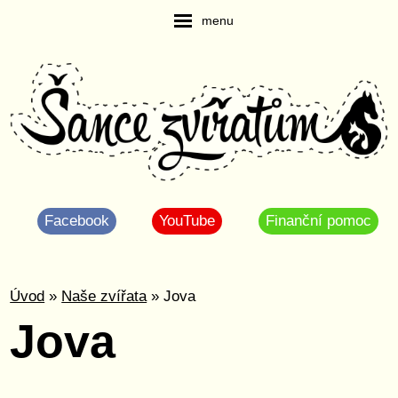
menu
Facebook
YouTube
Finanční pomoc
Úvod
»
Naše zvířata
» Jova
Jova