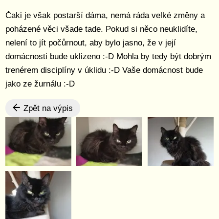
Čaki je však postarší dáma, nemá ráda velké změny a
poházené věci všade tade. Pokud si něco neuklidíte,
nelení to jít počůrnout, aby bylo jasno, že v její
domácnosti bude uklizeno :-D Mohla by tedy být dobrým
trenérem disciplíny v úklidu :-D Vaše domácnost bude
jako ze žurnálu :-D
Zpět na výpis