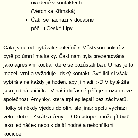
uvedené v kontaktech
(Veronika Křimská)
Čaki se nachází v dočasné
péči u České Lípy
Čaki jsme odchytávali společně s Městskou policií v
bytě po úmrtí majitelky. Čaki nám byla prezentována
jako agresivní kočka, které se pozůstalí báli. U nás je to
mazel, vrní a vyžaduje lidský kontakt. Své lidi si však
vybírá a ne každý je hoden, aby ji hladil :-D V bytě žila
jako jediná kočička. V naší dočasné péči je prozatím ve
společnosti Amynky, která trpí epilepsií bez záchvatů.
Holky si někdy vjedou do ofin, ale jinak spolu vychází
velmi dobře. Zkrátka ženy :-D Do adopce může jít buď
jako jedináček nebo k další hodné a nekonfliktní
kočičce.