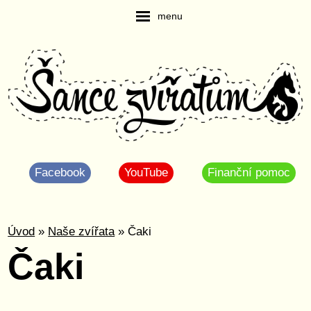
menu
Facebook
YouTube
Finanční pomoc
Úvod
»
Naše zvířata
» Čaki
Čaki