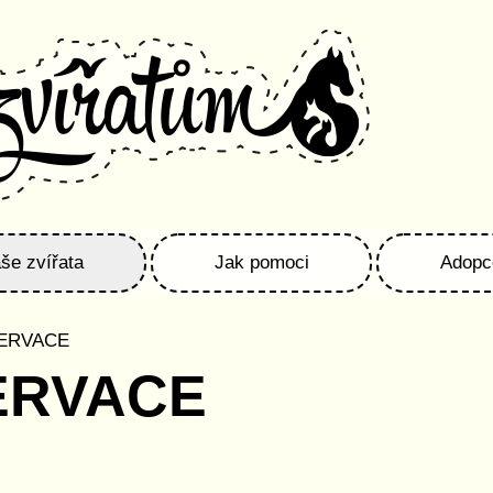
še zvířata
Jak pomoci
Adopc
ZERVACE
ERVACE