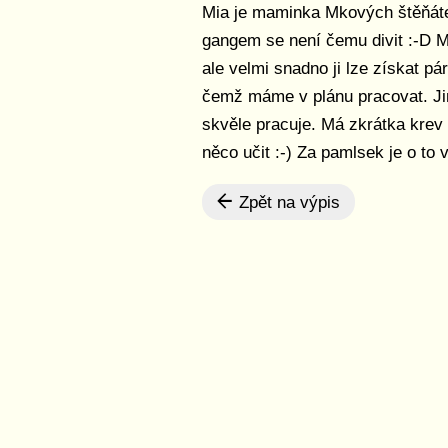
Mia je maminka Mkových štěňáte
gangem se není čemu divit :-D Mi
ale velmi snadno ji lze získat p
čemž máme v plánu pracovat. Jin
skvěle pracuje. Má zkrátka krev 
něco učit :-) Za pamlsek je o to
Zpět na výpis