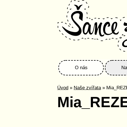
O nás
Na
Úvod
»
Naše zvířata
» Mia_RE
Mia_REZ