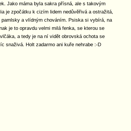
k. Jako máma byla sakra přísná, ale s takovým
a je zpočátku k cizím lidem nedůvěřivá a ostražitá,
ár pamlsky a vlídným chováním. Psiska si vybírá, na
ak je to opravdu velmi milá fenka, se kterou se
vlčáka, a tedy je na ní vidět obrovská ochota se
 víc snaživá. Holt zadarmo ani kuře nehrabe :-D