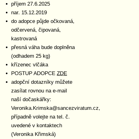
příjem 27.6.2025
nar. 15.12.2019
do adopce půjde očkovaná,
odčervená, čipovaná,
kastrovaná
přesná váha bude doplněna
(odhadem 25 kg)
křízenec vlčáka
POSTUP ADOPCE
ZDE
adopční dotazníky můžete
zasílat rovnou na e-mail
naší dočaskářky:
Veronika.Krimska@sancezviratum.cz,
případně volejte na tel. č.
uvedené v kontaktech
(Veronika Křimská)