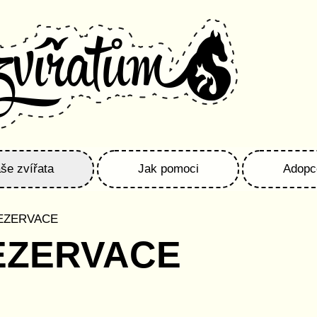
še zvířata
Jak pomoci
Adopc
REZERVACE
REZERVACE