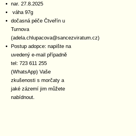
nar. 27.8.2025
váha 97g
dočasná péče Čtveřín u
Turnova
(adela.chlupacova@sancezviratum.cz)
Postup adopce: napište na
uvedený e-mail případně
tel: 723 611 255
(WhatsApp) Vaše
zkušenosti s morčaty a
jaké zázemí jim můžete
nabídnout.