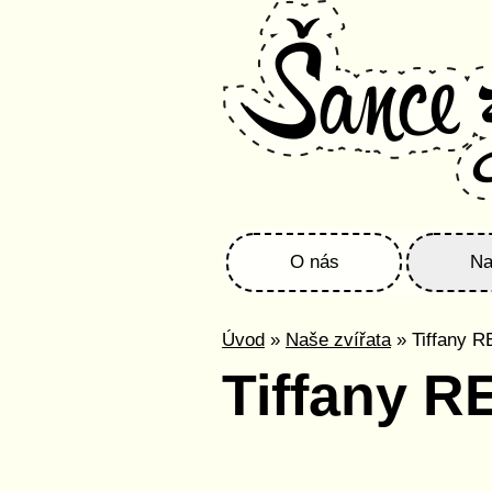
O nás
Na
Úvod
»
Naše zvířata
» Tiffany 
Tiffany 