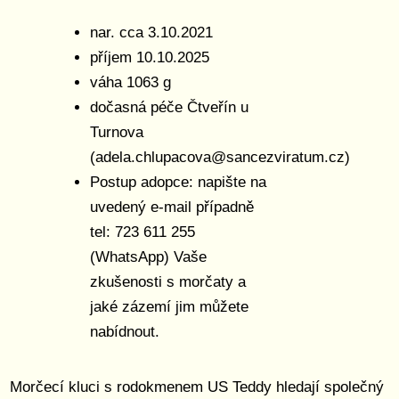
nar. cca 3.10.2021
příjem 10.10.2025
váha 1063 g
dočasná péče Čtveřín u
Turnova
(adela.chlupacova@sancezviratum.cz)
Postup adopce: napište na
uvedený e-mail případně
tel: 723 611 255
(WhatsApp) Vaše
zkušenosti s morčaty a
jaké zázemí jim můžete
nabídnout.
Morčecí kluci s rodokmenem US Teddy hledají společný