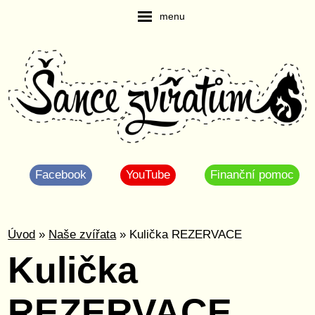
menu
Facebook
YouTube
Finanční pomoc
Úvod
»
Naše zvířata
» Kulička REZERVACE
Kulička
REZERVACE