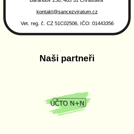
Barandov 256, 463 31 Chrastava
kontakt@sancezviratum.cz
Vet. reg. č. CZ 51C02506, IČO: 01443356
Naši partneři