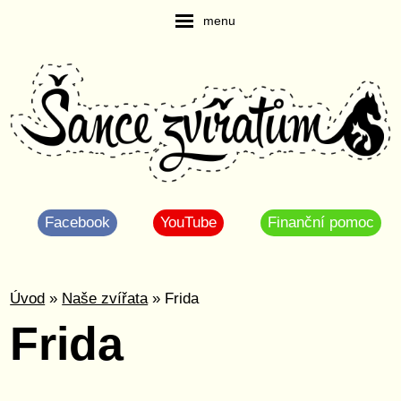
menu
Facebook
YouTube
Finanční pomoc
Úvod
»
Naše zvířata
» Frida
Frida