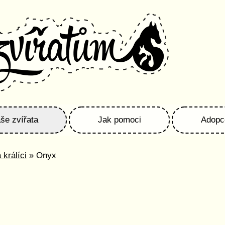
še zvířata
Jak pomoci
Adopc
 králíci
» Onyx