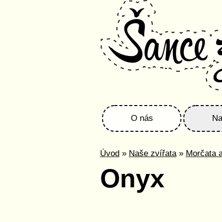
O nás
Na
Úvod
»
Naše zvířata
»
Morčata a
Onyx