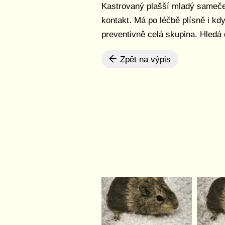
Kastrovaný plašší mladý sameček
kontakt. Má po léčbě plísně i kd
preventivně celá skupina. Hled
Zpět na výpis