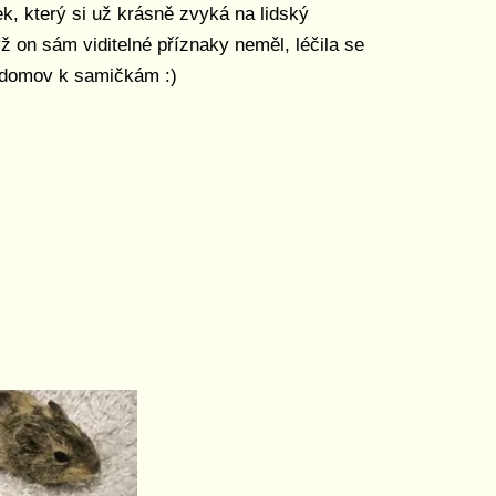
, který si už krásně zvyká na lidský
yž on sám viditelné příznaky neměl, léčila se
á domov k samičkám :)