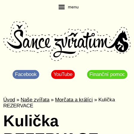
menu
Facebook
YouTube
Finanční pomoc
Úvod
»
Naše zvířata
»
Morčata a králíci
» Kulička
REZERVACE
Kulička