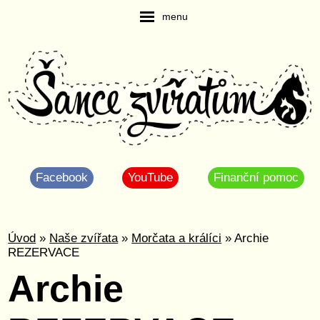
menu
Facebook
YouTube
Finanční pomoc
Úvod
»
Naše zvířata
»
Morčata a králíci
» Archie
REZERVACE
Archie