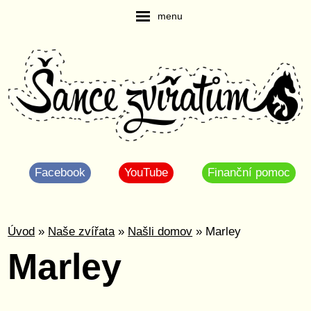
menu
Facebook
YouTube
Finanční pomoc
Úvod
»
Naše zvířata
»
Našli domov
» Marley
Marley