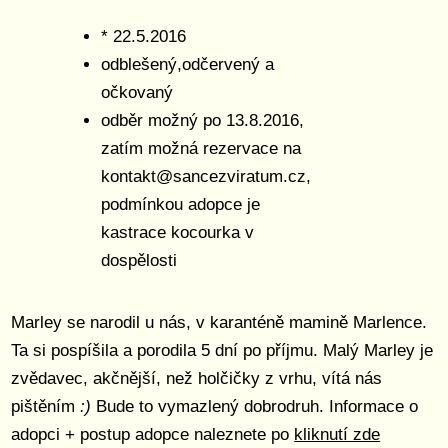
* 22.5.2016
odblešený,odčervený a
očkovaný
odběr možný po 13.8.2016,
zatím možná rezervace na
kontakt@sancezviratum.cz,
podmínkou adopce je
kastrace kocourka v
dospělosti
Marley se narodil u nás, v karanténě mamině Marlence.
Ta si pospíšila a porodila 5 dní po příjmu. Malý Marley je
zvědavec, akčnější, než holčičky z vrhu, vítá nás
pištěním
:)
Bude to vymazlený dobrodruh. Informace o
adopci + postup adopce naleznete po
kliknutí zde