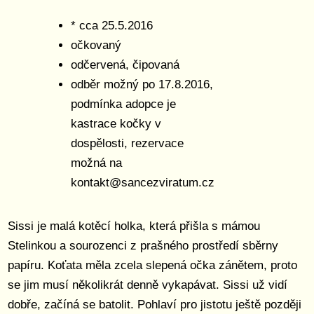
* cca 25.5.2016
očkovaný
odčervená, čipovaná
odběr možný po 17.8.2016,
podmínka adopce je
kastrace kočky v
dospělosti, rezervace
možná na
kontakt@sancezviratum.cz
Sissi je malá kotěcí holka, která přišla s mámou
Stelinkou a sourozenci z prašného prostředí sběrny
papíru. Koťata měla zcela slepená očka zánětem, proto
se jim musí několikrát denně vykapávat. Sissi už vidí
dobře, začíná se batolit. Pohlaví pro jistotu ještě později