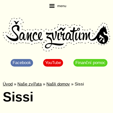
menu
Facebook
YouTube
Finanční pomoc
Úvod
»
Naše zvířata
»
Našli domov
» Sissi
Sissi