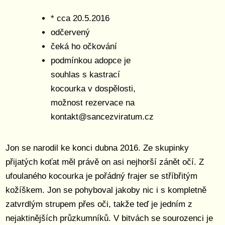
* cca 20.5.2016
odčervený
čeká ho očkování
podmínkou adopce je
souhlas s kastrací
kocourka v dospělosti,
možnost rezervace na
kontakt@sancezviratum.cz
Jon se narodil ke konci dubna 2016. Ze skupinky
přijatých koťat měl právě on asi nejhorší zánět očí. Z
ufoulaného kocourka je pořádný frajer se stříbřitým
kožíškem. Jon se pohyboval jakoby nic i s kompletně
zatvrdlým strupem přes oči, takže teď je jedním z
nejaktinějších průzkumníků. V bitvách se sourozenci je