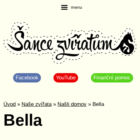
menu
Facebook
YouTube
Finanční pomoc
Úvod
»
Naše zvířata
»
Našli domov
» Bella
Bella