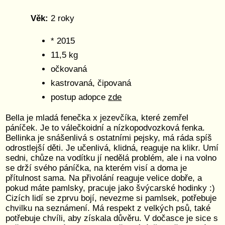
Věk:
2 roky
* 2015
11,5 kg
očkovaná
kastrovaná, čipovaná
postup adopce
zde
Bella je mladá fenečka x jezevčíka, které zemřel
páníček. Je to válečkoidní a nízkopodvozková fenka.
Bellinka je snášenlivá s ostatními pejsky, má ráda spíš
odrostlejší děti. Je učenlivá, klidná, reaguje na klikr. Umí
sedni, chůze na vodítku jí nedělá problém, ale i na volno
se drží svého páníčka, na kterém visí a doma je
přítulnost sama. Na přivolání reaguje velice dobře, a
pokud máte pamlsky, pracuje jako švýcarské hodinky :)
Cizích lidí se zprvu bojí, nevezme si pamlsek, potřebuje
chvilku na seznámení. Má respekt z velkých psů, také
potřebuje chvíli, aby získala důvěru. V dočasce je sice s