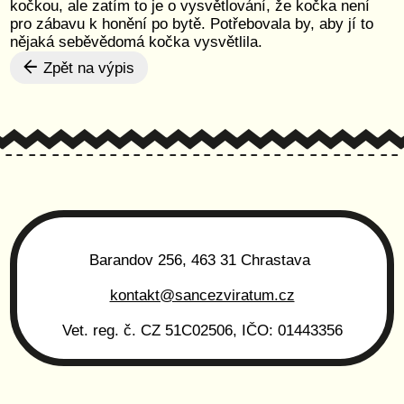
kočkou, ale zatím to je o vysvětlování, že kočka není
pro zábavu k honění po bytě. Potřebovala by, aby jí to
nějaká seběvědomá kočka vysvětlila.
Zpět na výpis
Barandov 256, 463 31 Chrastava
kontakt@sancezviratum.cz
Vet. reg. č. CZ 51C02506, IČO: 01443356