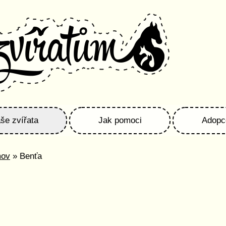
še zvířata
Jak pomoci
Adopc
mov
» Benťa