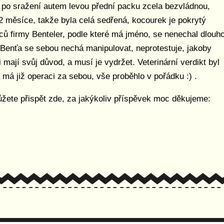
po sražení autem levou přední packu zcela bezvládnou,
a 2 měsíce, takže byla celá sedřená, kocourek je pokrytý
ců firmy Benteler, podle které má jméno, se nenechal dlouh
. Benťa se sebou nechá manipulovat, neprotestuje, jakoby
i mají svůj důvod, a musí je vydržet. Veterinární verdikt byl
má již operaci za sebou, vše proběhlo v pořádku :) .
ůžete přispět zde, za jakýkoliv příspěvek moc děkujeme: