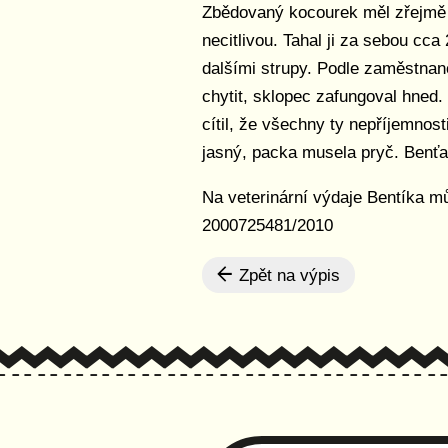
Zbědovaný kocourek měl zřejmě 
necitlivou. Tahal ji za sebou cc
dalšími strupy. Podle zaměstnan
chytit, sklopec zafungoval hned
cítil, že všechny ty nepříjemnost
jasný, packa musela pryč. Benťa 
Na veterinární výdaje Bentíka m
2000725481/2010
Zpět na výpis