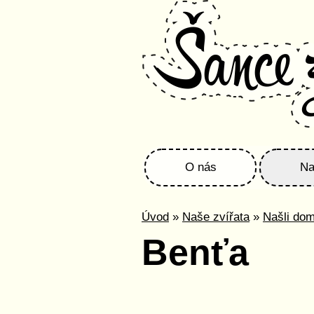
O nás
Na
Úvod
»
Naše zvířata
»
Našli do
Benťa