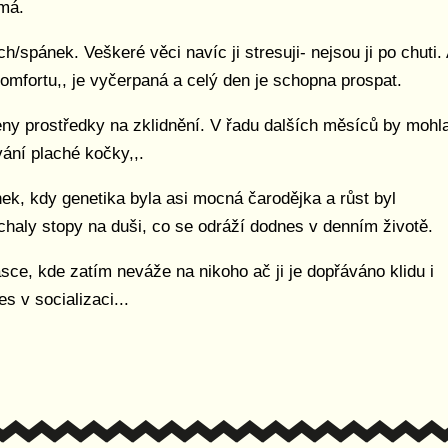
 má.
h/spánek. Veškeré věci navíc ji stresuji- nejsou ji po chuti.
komfortu,, je vyčerpaná a celý den je schopna prospat.
ny prostředky na zklidnění. V řadu dalších měsíců by mohl
vání plaché kočky,,.
k, kdy genetika byla asi mocná čarodějka a růst byl
chaly stopy na duši, co se odráží dodnes v denním životě.
ce, kde zatím neváže na nikoho ač ji je dopřáváno klidu i
s v socializaci...