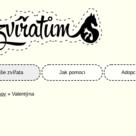
še zvířata
Jak pomoci
Adopc
mov
» Valentýna