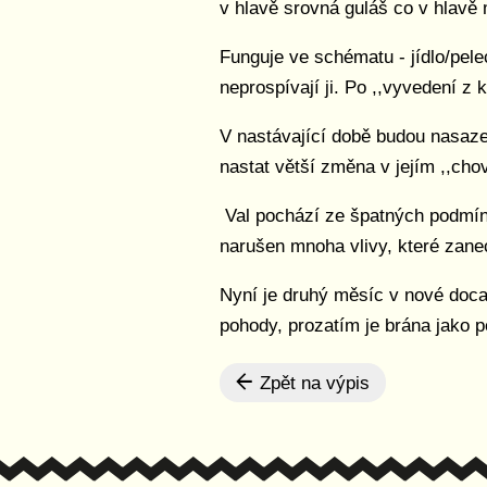
v hlavě srovná guláš co v hlavě
Funguje ve schématu - jídlo/pelec
neprospívají ji. Po ,,vyvedení z 
V nastávající době budou nasaze
nastat větší změna v jejím ,,cho
Val pochází ze špatných podmíne
narušen mnoha vlivy, které zane
Nyní je druhý měsíc v nové docas
pohody, prozatím je brána jako pe
Zpět na výpis