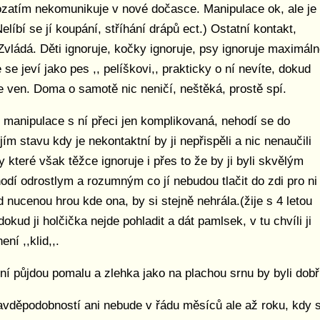
rozatím nekomunikuje v nové dočasce. Manipulace ok, ale je
elíbí se jí koupání, stříhání drápů ect.) Ostatní kontakt,
 Zvládá. Děti ignoruje, kočky ignoruje, psy ignoruje maximál
e jeví jako pes ,, pelíškovi,, prakticky o ní nevíte, dokud
e ven. Doma o samotě nic neničí, neštěká, prostě spí.
 manipulace s ní přeci jen komplikovaná, nehodí se do
 stavu kdy je nekontaktní by ji nepřispěli a nic nenaučili
 které však těžce ignoruje i přes to že by ji byli skvělým
odí odrostlym a rozumným co jí nebudou tlačit do zdi pro ni
 nucenou hrou kde ona, by si stejně nehrála.(žije s 4 letou
dokud ji holčička nejde pohladit a dát pamlsek, v tu chvíli ji
ní ,,klid,,.
 půjdou pomalu a zlehka jako na plachou srnu by byli dobř
ravděpodobností ani nebude v řádu měsíců ale až roku, kdy s