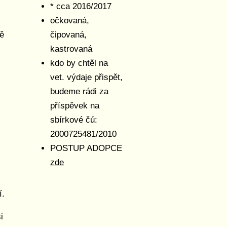
* cca 2016/2017
očkovaná,
ně
čipovaná,
kastrovaná
kdo by chtěl na
vet. výdaje přispět,
budeme rádi za
příspěvek na
sbírkové čú:
2000725481/2010
POSTUP ADOPCE
zde
í.
i