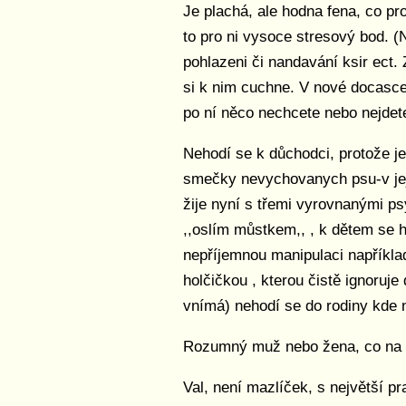
Je plachá, ale hodna fena, co p
to pro ni vysoce stresový bod. (N
pohlazeni či nandavání ksir ect.
si k nim cuchne. V nové docasce s
po ní něco nechcete nebo nejdet
Nehodí se k důchodci, protože je
smečky nevychovanych psu-v jejím
žije nyní s třemi vyrovnanými psy
,,oslím můstkem,, , k dětem se h
nepříjemnou manipulaci například
holčičkou , kterou čistě ignoruje 
vnímá) nehodí se do rodiny kde ne
Rozumný muž nebo žena, co na ní
Val, není mazlíček, s největší p