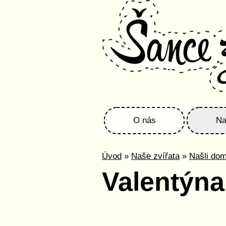
O nás
Na
Úvod
»
Naše zvířata
»
Našli do
Valentýna