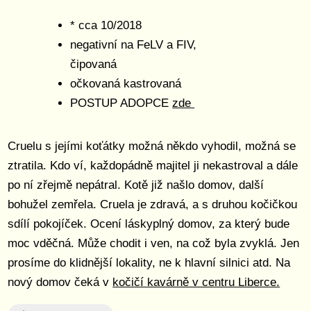
* cca 10/2018
negativní na FeLV a FIV,
čipovaná
očkovaná kastrovaná
POSTUP ADOPCE
zde
Cruelu s jejími koťátky možná někdo vyhodil, možná se
ztratila. Kdo ví, každopádně majitel ji nekastroval a dále
po ní zřejmě nepátral. Kotě již našlo domov, další
bohužel zemřela. Cruela je zdravá, a s druhou kočičkou
sdílí pokojíček. Ocení láskyplný domov, za který bude
moc vděčná. Může chodit i ven, na což byla zvyklá. Jen
prosíme do klidnější lokality, ne k hlavní silnici atd. Na
nový domov čeká v
kočičí kavárně v centru Liberce.