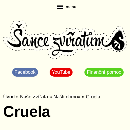
menu
Facebook
YouTube
Finanční pomoc
Úvod
»
Naše zvířata
»
Našli domov
» Cruela
Cruela