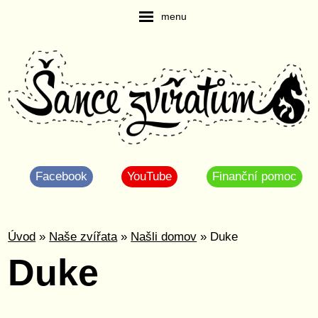
menu
Facebook
YouTube
Finanční pomoc
Úvod
»
Naše zvířata
»
Našli domov
» Duke
Duke