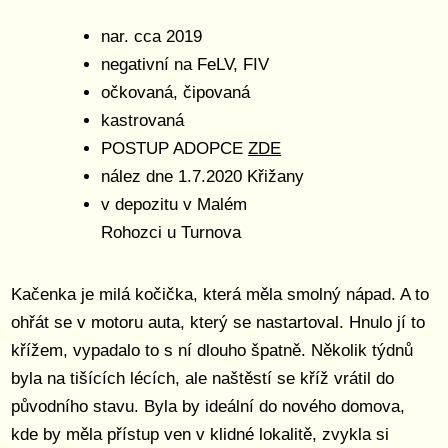
nar. cca 2019
negativní na FeLV, FIV
očkovaná, čipovaná
kastrovaná
POSTUP ADOPCE
ZDE
nález dne 1.7.2020 Křižany
v depozitu v Malém
Rohozci u Turnova
Kačenka je milá kočička, která měla smolný nápad. A to
ohřát se v motoru auta, který se nastartoval. Hnulo jí to
křížem, vypadalo to s ní dlouho špatně. Několik týdnů
byla na tišících lécích, ale naštěstí se kříž vrátil do
původního stavu. Byla by ideální do nového domova,
kde by měla přístup ven v klidné lokalitě, zvykla si