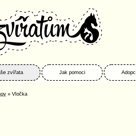
še zvířata
Jak pomoci
Adopc
mov
» Vločka