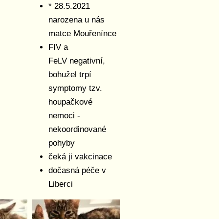
* 28.5.2021
narozena u nás
matce Mouřenínce
FIV a
FeLV negativní,
bohužel trpí
symptomy tzv.
houpačkové
nemoci -
nekoordinované
pohyby
čeká ji vakcinace
dočasná péče v
Liberci