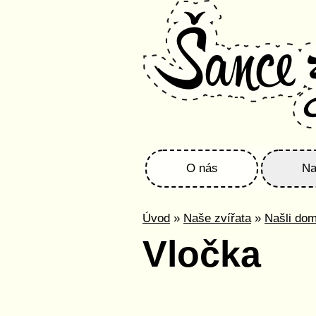
O nás
Na
Úvod
»
Naše zvířata
»
Našli do
Vločka