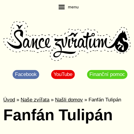
menu
Facebook
YouTube
Finanční pomoc
Úvod
»
Naše zvířata
»
Našli domov
» Fanfán Tulipán
Fanfán Tulipán