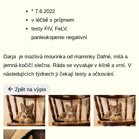
* 7.6.2022
v léčbě s průjmem
testy FIV, FeLV,
panleukopenie negativní
Darja je mazlivá mourinka od maminky Dafné, milá a
jemná kočičí slečna. Ráda se vyvaluje v klíně a vrní. V
následujících týdnech ji čekají testy a očkování.
Zpět na výpis