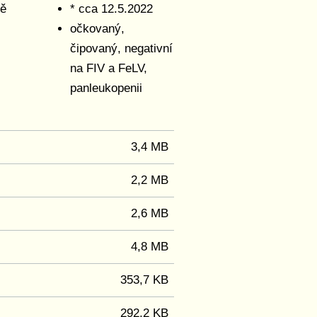
ně
* cca 12.5.2022
očkovaný,
čipovaný, negativní
na FIV a FeLV,
panleukopenii
3,4 MB
2,2 MB
2,6 MB
4,8 MB
353,7 KB
292,2 KB