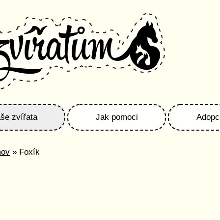
še zvířata
Jak pomoci
Adopc
mov
» Foxík