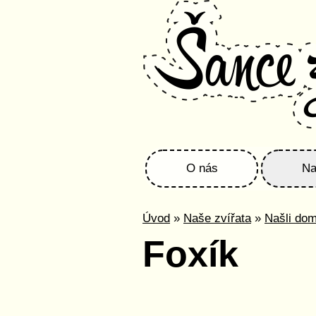
O nás
Na
Úvod
»
Naše zvířata
»
Našli do
Foxík