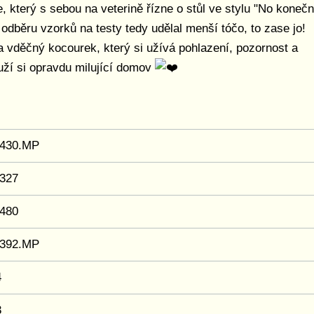
, který s sebou na veterině řízne o stůl ve stylu "No koneč
 odběru vzorků na testy tedy udělal menší tóčo, to zase jo!
a vděčný kocourek, který si užívá pohlazení, pozornost a
ží si opravdu milující domov
3430.MP
327
480
8392.MP
4
3