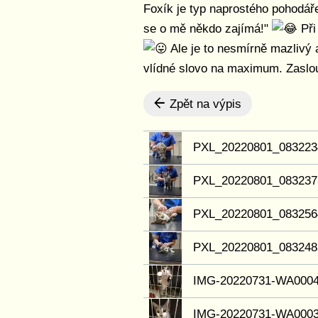
Foxík je typ naprostého pohodáře
se o mě někdo zajímá!"
Při
Ale je to nesmírně mazlivý 
vlídné slovo na maximum. Zaslou
Zpět na výpis
PXL_20220801_08322
PXL_20220801_083237
PXL_20220801_083256
PXL_20220801_08324
IMG-20220731-WA000
IMG-20220731-WA000