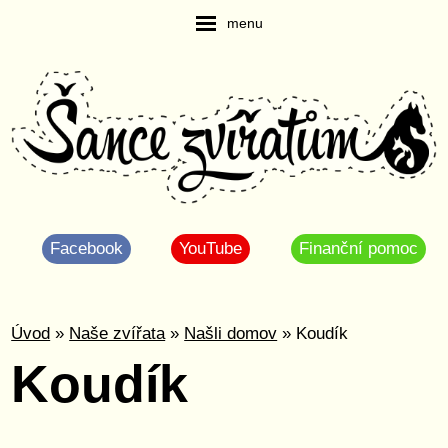
menu
Facebook
YouTube
Finanční pomoc
Úvod
»
Naše zvířata
»
Našli domov
» Koudík
Koudík