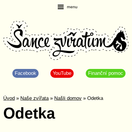
menu
Facebook
YouTube
Finanční pomoc
Úvod
»
Naše zvířata
»
Našli domov
» Odetka
Odetka