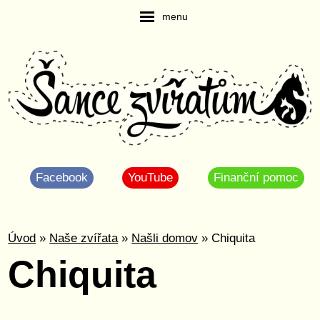
menu
Facebook
YouTube
Finanční pomoc
Úvod
»
Naše zvířata
»
Našli domov
» Chiquita
Chiquita