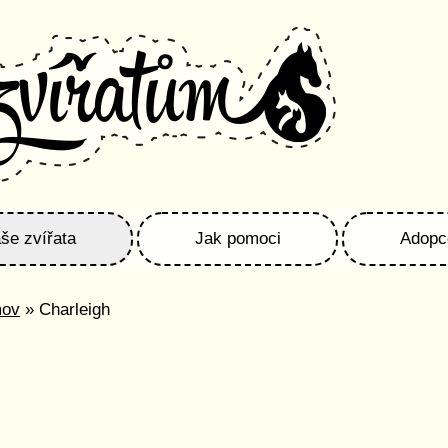
še zvířata
Jak pomoci
Adopc
mov
» Charleigh