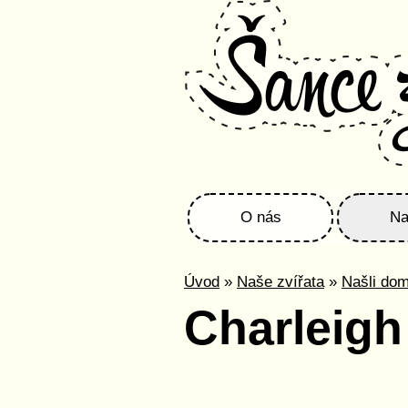
O nás
Na
Úvod
»
Naše zvířata
»
Našli do
Charleigh