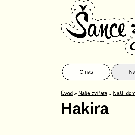
O nás
Na
Úvod
»
Naše zvířata
»
Našli do
Hakira