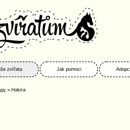
še zvířata
Jak pomoci
Adopc
mov
» Hakira