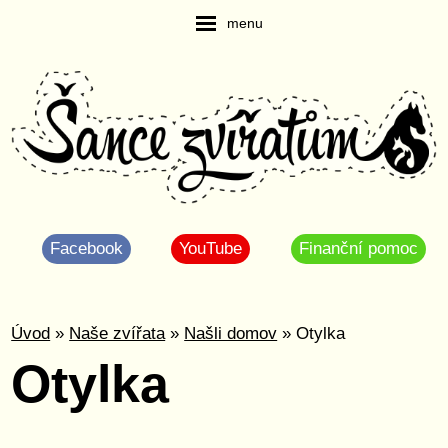
menu
Facebook
YouTube
Finanční pomoc
Úvod
»
Naše zvířata
»
Našli domov
» Otylka
Otylka