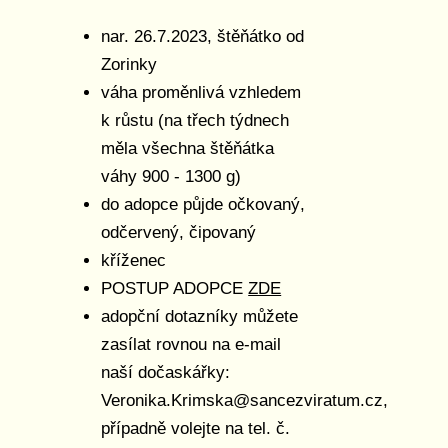
nar. 26.7.2023, štěňátko od
Zorinky
váha proměnlivá vzhledem
k růstu (na třech týdnech
měla všechna štěňátka
váhy 900 - 1300 g)
do adopce půjde očkovaný,
odčervený, čipovaný
kříženec
POSTUP ADOPCE
ZDE
adopční dotazníky můžete
zasílat rovnou na e-mail
naší dočaskářky:
Veronika.Krimska@sancezviratum.cz,
případně volejte na tel. č.