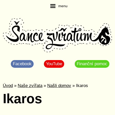
menu
Facebook
YouTube
Finanční pomoc
Úvod
»
Naše zvířata
»
Našli domov
» Ikaros
Ikaros