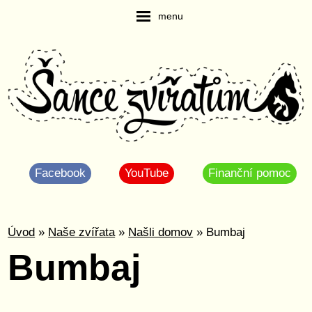
menu
Facebook
YouTube
Finanční pomoc
Úvod
»
Naše zvířata
»
Našli domov
» Bumbaj
Bumbaj