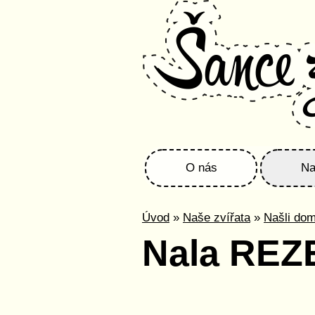
O nás
Na
Úvod
»
Naše zvířata
»
Našli do
Nala RE