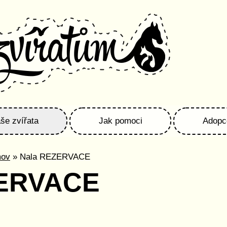
še zvířata
Jak pomoci
Adopc
mov
» Nala REZERVACE
ZERVACE