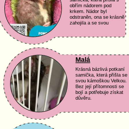
obřím nádorem pod
krkem. Nádor byl
odstraněn, ona se krásně
zahojila a se svou
kámoškou Malou vyhlíží
nový domov.
Malá
Krásná bázlivá potkaní
samička, která přišla se
svou kámoškou Velkou.
Bez její přítomnosti se
bojí a potřebuje získat
důvěru.