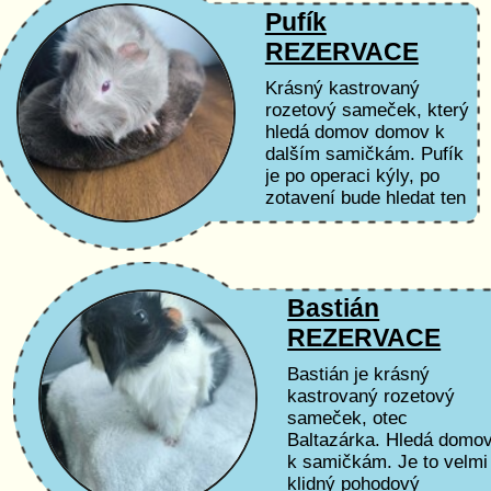
Pufík
REZERVACE
Krásný kastrovaný
rozetový sameček, který
hledá domov domov k
dalším samičkám. Pufík
je po operaci kýly, po
zotavení bude hledat ten
nejlepší domov.
Podmínky adopce a péče
Čas a...
Bastián
REZERVACE
Bastián je krásný
kastrovaný rozetový
sameček, otec
Baltazárka. Hledá domo
k samičkám. Je to velmi
klidný pohodový