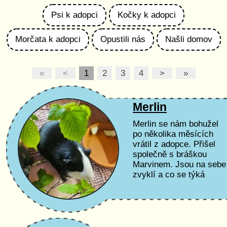
Psi k adopci
Kočky k adopci
Morčata k adopci
Opustili nás
Našli domov
«
<
1
2
3
4
>
»
Merlin
Merlin se nám bohužel
po několika měsících
vrátil z adopce. Přišel
společně s bráškou
Marvinem. Jsou na sebe
zvyklí a co se týká
důvěry, udělali velké
pokroky. Do nového
domova ideálně...