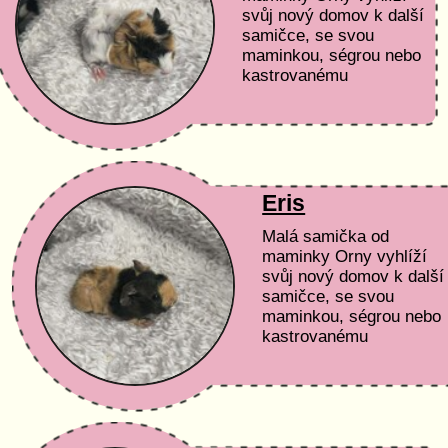
svůj nový domov k další
samičce, se svou
maminkou, ségrou nebo
kastrovanému
samečkovi :) Podmínky
adopce a péče Čas a
peníze: Nemáme...
Eris
Malá samička od
maminky Orny vyhlíží
svůj nový domov k další
samičce, se svou
maminkou, ségrou nebo
kastrovanému
samečkovi :) Podmínky
adopce a péče Čas a
peníze: Nemáme...