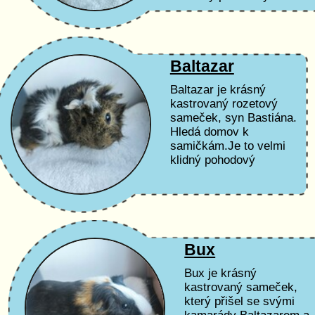
sameček. Podmínky
adopce a péče Čas a
peníze: Nemáme...
Baltazar
Baltazar je krásný
kastrovaný rozetový
sameček, syn Bastiána.
Hledá domov k
samičkám.Je to velmi
klidný pohodový
sameček. Podmínky
adopce a péče Čas a
peníze: Nemáme
časovou...
Bux
Bux je krásný
kastrovaný sameček,
který přišel se svými