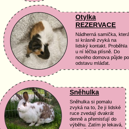
Otylka
REZERVACE
Nádherná samička, kter
si krásně zvyká na
lidský kontakt. Proběhla
u ní léčba plísně. Do
nového domova půjde p
odstavu mláďat.
Podmínky adopce a péč
Čas a peníze: Nemáme
časovou...
Sněhulka
Sněhulka si pomalu
zvyká na to, že ji lidské
ruce zvedají dvakrát
denně a přemisťují do
výběhu. Zatím je lekavá,