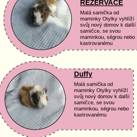
REZERVACE
Malá samička od
maminky Otylky vyhlíží
svůj nový domov k další
samičce, se svou
maminkou, ségrou nebo
kastrovanému
samečkovi :) Podmínky
adopce a péče Čas a
peníze: Nemáme...
Duffy
Malá samička od
maminky Otylky vyhlíží
svůj nový domov k další
samičce, se svou
maminkou, ségrou nebo
kastrovanému
samečkovi :) Podmínky
adopce a péče Čas a
peníze: Nemáme...