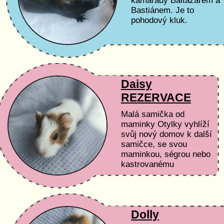
kamarády Baltazarem a
Bastiánem. Je to
pohodový kluk.
Podmínky adopce a péč
Čas a peníze: Nemáme
časovou ani finanční...
Daisy
REZERVACE
Malá samička od
maminky Otylky vyhlíží
svůj nový domov k další
samičce, se svou
maminkou, ségrou nebo
kastrovanému
samečkovi :) Podmínky
adopce a péče Čas a
peníze: Nemáme...
Dolly