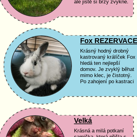
ale jistě si brzy zvykne.
Uvítala by společnost
dalších králíčků :)
Kastrovaná je,...
Fox REZERVAC
Krásný hodný drobný
kastrovaný králíček Fox
hledá ten nejlepší
domov. Je zvyklý běhat
mimo klec, je čistotný.
Po zahojení po kastraci
může odjet domů.
Podmínky adopce a
péče...
Velká
Krásná a milá potkaní
samička, která přišla s