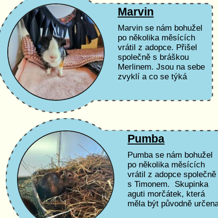
Marvin
Marvin se nám bohužel
po několika měsících
vrátil z adopce. Přišel
společně s bráškou
Merlinem. Jsou na sebe
zvyklí a co se týká
důvěry, udělali velké
pokroky. Do nového
domova ideálně...
Pumba
Pumba se nám bohužel
po několika měsících
vrátil z adopce společně
s Timonem. Skupinka
aguti morčátek, která
měla být původně určen
jako potrava pro dravce.