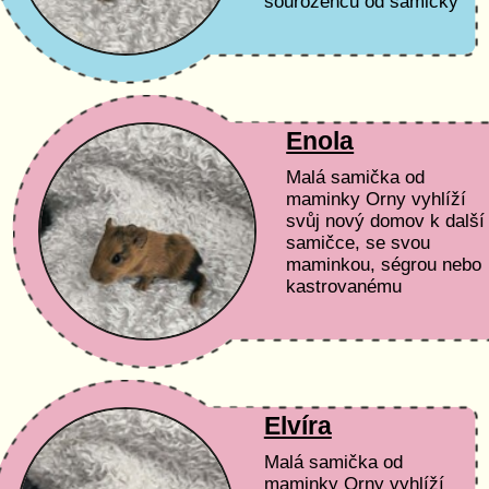
sourozenců od samičky
Olívie. Podmínky adopce
a péče Čas a
peníze: Nemáme...
Enola
Malá samička od
maminky Orny vyhlíží
svůj nový domov k další
samičce, se svou
maminkou, ségrou nebo
kastrovanému
samečkovi :) Podmínky
adopce a péče Čas a
peníze: Nemáme...
Elvíra
Malá samička od
maminky Orny vyhlíží