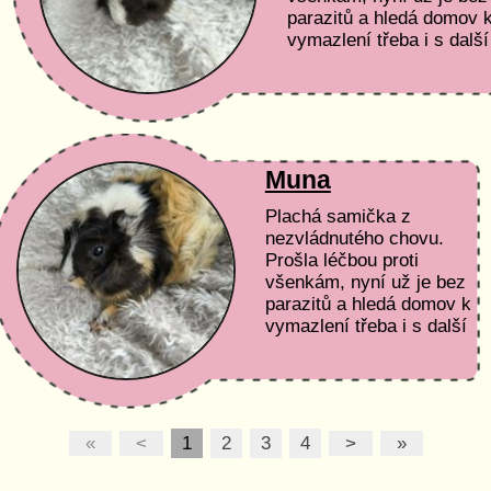
parazitů a hledá domov 
vymazlení třeba i s další
parťačkou. Podmínky
adopce a péče Čas a...
Muna
Plachá samička z
nezvládnutého chovu.
Prošla léčbou proti
všenkám, nyní už je bez
parazitů a hledá domov k
vymazlení třeba i s další
parťačkou. Podmínky
adopce a péče Čas a...
«
<
1
2
3
4
>
»