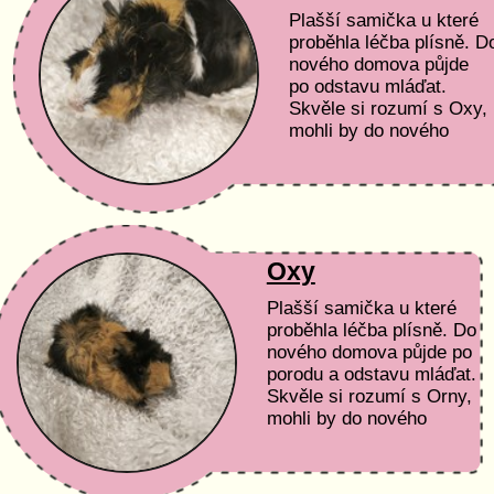
Plašší samička u které
proběhla léčba plísně. D
nového domova půjde
po odstavu mláďat.
Skvěle si rozumí s Oxy,
mohli by do nového
domova odejít společně
Podmínky adopce a...
Oxy
Plašší samička u které
proběhla léčba plísně. Do
nového domova půjde po
porodu a odstavu mláďat.
Skvěle si rozumí s Orny,
mohli by do nového
domova odejít společně.
Podmínky...