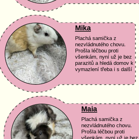
adopce a péče Čas a...
Mika
Plachá samička z
nezvládnutého chovu.
Prošla léčbou proti
všenkám, nyní už je bez
parazitů a hledá domov k
vymazlení třeba i s další
parťačkou. Podmínky
adopce a péče Čas a...
Maia
Plachá samička z
nezvládnutého chovu.
Prošla léčbou proti
všenkám, nyní už je bez