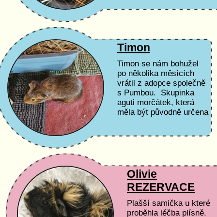
Je to ještě stále trošku..
Timon
Timon se nám bohužel
po několika měsících
vrátil z adopce společně
s Pumbou. Skupinka
aguti morčátek, která
měla být původně určena
jako potrava pro dravce.
Je to ještě stále trošku...
Olivie
REZERVACE
Plašší samička u které
proběhla léčba plísně.