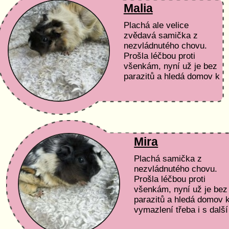
Malia
Plachá ale velice
zvědavá samička z
nezvládnutého chovu.
Prošla léčbou proti
všenkám, nyní už je bez
parazitů a hledá domov k
vymazlení třeba i s další
parťačkou. Určitě se
brzy ochočí....
Mira
Plachá samička z
nezvládnutého chovu.
Prošla léčbou proti
všenkám, nyní už je bez
parazitů a hledá domov 
vymazlení třeba i s další
parťačkou. Podmínky