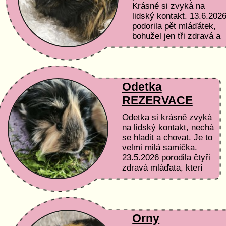
Krásné si zvyká na
lidský kontakt. 13.6.202
podorila pět mláďátek,
bohužel jen tři zdravá a
živá. Mláďata vrh "C" .
Olívie hledá ten...
Odetka
REZERVACE
Odetka si krásně zvyká
na lidský kontakt, nechá
se hladit a chovat. Je to
velmi milá samička.
23.5.2026 porodila čtyři
zdravá mláďata, kterí
jsou již v nových
domovech a ona stále na
ten svůj čeká....
Orny