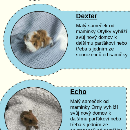
Dexter
Malý sameček od
maminky Otylky vyhlíží
svůj nový domov k
dalšímu parťákovi nebo
třeba s jedním ze
sourozenců od samičky
Olívie. Podmínky
adopce a péče Čas a
peníze: Nemáme...
Echo
Malý sameček od
maminky Orny vyhlíží
svůj nový domov k
dalšímu parťákovi nebo
třeba s jedním ze