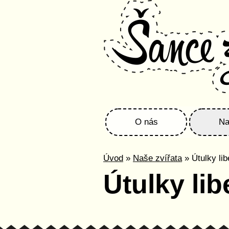
O nás
Na
Úvod
»
Naše zvířata
» Útulky li
Útulky li