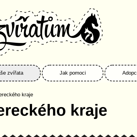
še zvířata
Jak pomoci
Adopc
bereckého kraje
bereckého kraje