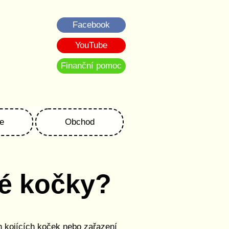
Facebook
YouTube
Finanční pomoc
e
Obchod
né kočky?
h kojících koček nebo zařazení