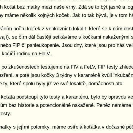
h koťat bez matky mezi naše vrhy. Zdá se to být jasné a log
y máme několik kojných koček. Jak to tak bývá, je v tom h
áním počtu koček z venkovních lokalit, které se k nám dostá
vají), se čím dál častěji setkáváme s kočkami nakaženými 
nebo FIP či panleukopenie. Jsou dny, které jsou pro nás ve
 kočičí rodinu na FeLV...
 po zkušenostech testujeme na FIV a FeLV, FIP testy zhled
zření, a poté jsou kočky 3 týdny v karanténě kvůli inkubač
ty, které spolu byly již ve své lokalitě, domácnosti atd.
 koťata podstoupí tyto testy a karanténu, bylo by opravdu ve
ům bez historie a potencionálně nakažené. Peněz nemáme na
testy.
matky s jejími potomky, máme osiřelá koťátka v dočasné péč