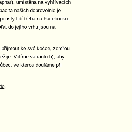
aphar), umístěna na vyhřívacích
cita našich dobrovolnic je
pousty lidí třeba na Facebooku.
ťat do jejího vrhu jsou na
e přijmout ke své kočce, zemřou
ežije. Volíme variantu b), aby
 vůbec, ve kterou doufáme při
de
.