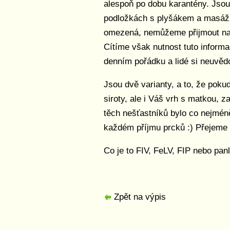
alespoň po dobu karantény. Jsou
podložkách s plyšákem a masáží
omezená, nemůžeme přijmout na f
Cítíme však nutnost tuto informa
denním pořádku a lidé si neuvědo
Jsou dvě varianty, a to, že poku
siroty, ale i Váš vrh s matkou, z
těch nešťastníků bylo co nejméně.
každém příjmu prcků :) Přejeme
Co je to FIV, FeLV, FIP nebo pa
Zpět na výpis