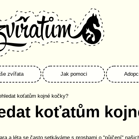
še zvířata
Jak pomoci
Adopc
ehledat koťatům kojné kočky?
edat koťatům koj
jara a léta se často setkáváme s prosbami o "půjčení" našic