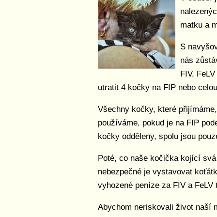
nalezenýc
matku a m
S navyšov
nás zůstá
FIV, FeLV 
utratit 4 kočky na FIP nebo celou
Všechny kočky, které přijímáme,
používáme, pokud je na FIP pode
kočky odděleny, spolu jsou pouze 
Poté, co naše kočička kojící svá
nebezpečné je vystavovat koťátk
vyhozené peníze za FIV a FeLV 
Abychom neriskovali život naší 