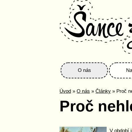
O nás
Na
Úvod
»
O nás
»
Články
» Proč n
Proč nehl
V období 