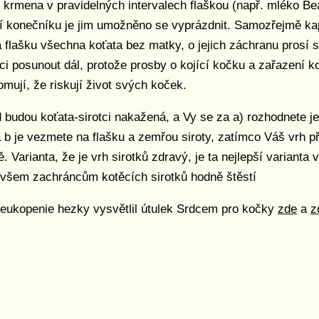
 krmena v pravidelných intervalech flaškou (např. mléko Be
 konečníku je jim umožněno se vyprázdnit. Samozřejmě kapa
lašku všechna koťata bez matky, o jejich záchranu prosí s
ci posunout dál, protože prosby o kojící kočku a zařazení ko
mují, že riskují život svých koček.
d budou koťata-sirotci nakažená, a Vy se za a) rozhodnete j
a b je vezmete na flašku a zemřou siroty, zatímco Váš vrh př
 Varianta, že je vrh sirotků zdravý, je ta nejlepší varianta
 všem zachráncům kotěcích sirotků hodně štěstí
nleukopenie hezky vysvětlil útulek Srdcem pro kočky
zde
a
z