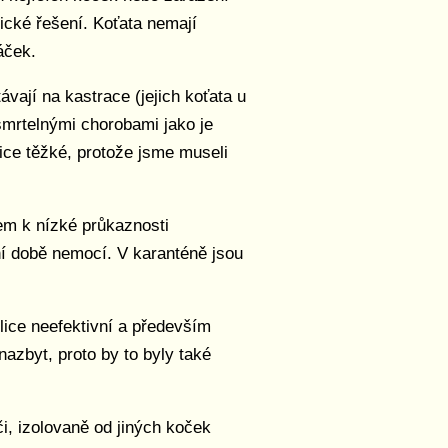
ické řešení. Koťata nemají
áček.
vají na kastrace (jejich koťata u
smrtelnými chorobami jako je
lice těžké, protože jsme museli
em k nízké průkaznosti
ní době nemocí. V karanténě jsou
lice neefektivní a především
zbyt, proto by to byly také
i, izolovaně od jiných koček