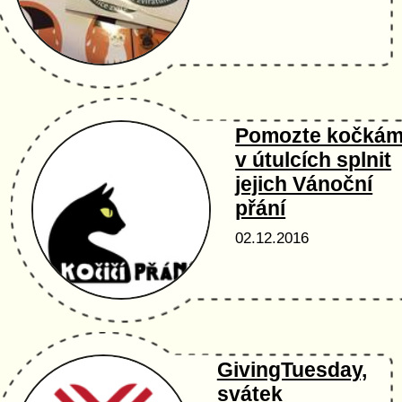
Pomozte kočká
v útulcích splnit
jejich Vánoční
přání
02.12.2016
GivingTuesday,
svátek