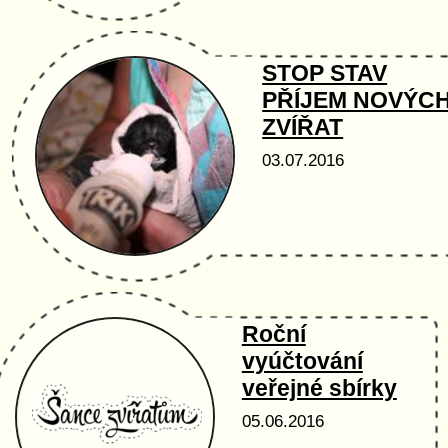
STOP STAV
PŘÍJEM NOVÝC
ZVÍŘAT
03.07.2016
Roční
vyúčtování
veřejné sbírky
05.06.2016