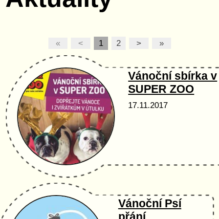
«
<
1
2
>
»
Vánoční sbírka v
SUPER ZOO
17.11.2017
Vánoční Psí
přání