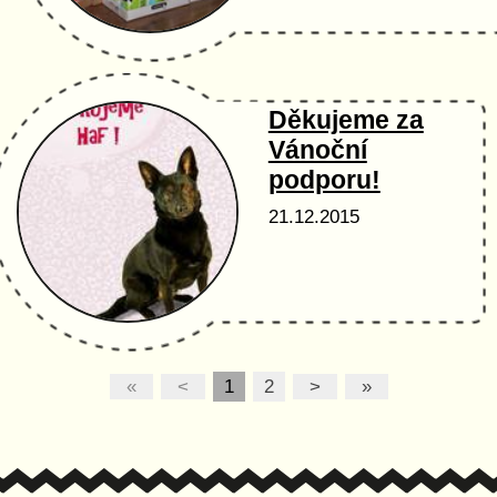
Děkujeme za
Vánoční
podporu!
21.12.2015
«
<
1
2
>
»