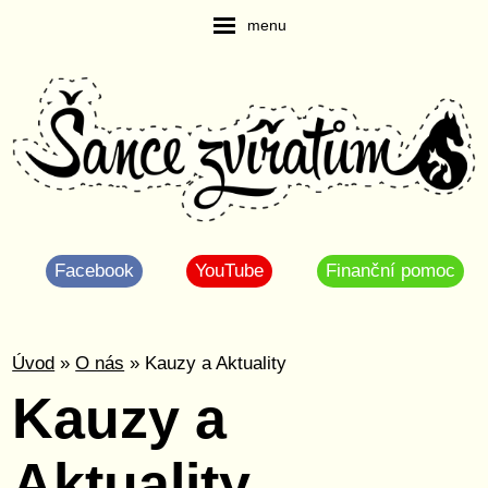
menu
Facebook
YouTube
Finanční pomoc
Úvod
»
O nás
» Kauzy a Aktuality
Kauzy a
Aktuality