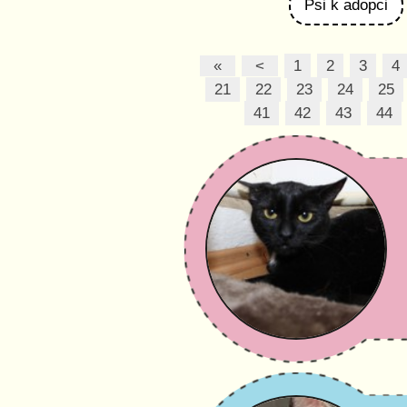
Psi k adopci
«
<
1
2
3
4
21
22
23
24
25
41
42
43
44