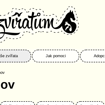
še zvířata
Jak pomoci
Adopc
mov
mov