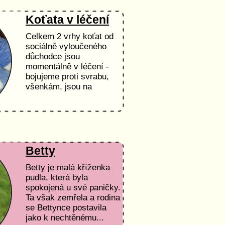
Koťata v léčení
Celkem 2 vrhy koťat od
sociálně vyloučeného
důchodce jsou
momentálně v léčení -
bojujeme proti svrabu,
všenkám, jsou na
odčervovací kůře a...
Betty
Betty je malá kříženka
pudla, která byla
spokojená u své paničky.
Ta však zemřela a rodina
se Bettynce postavila
jako k nechtěnému...