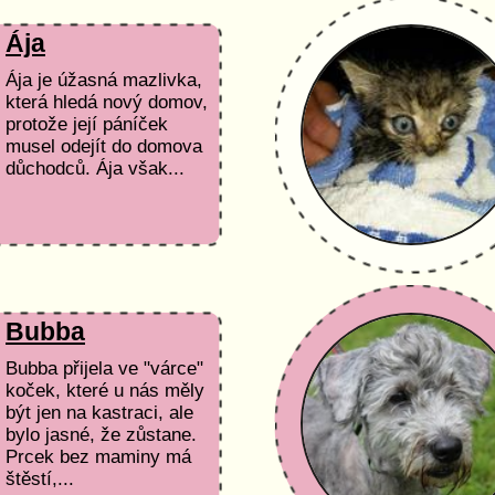
Ája
Ája je úžasná mazlivka,
která hledá nový domov,
protože její páníček
musel odejít do domova
důchodců. Ája však...
Bubba
Bubba přijela ve "várce"
koček, které u nás měly
být jen na kastraci, ale
bylo jasné, že zůstane.
Prcek bez maminy má
štěstí,...