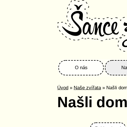
O nás
Na
Úvod
»
Naše zvířata
» Našli do
Našli do