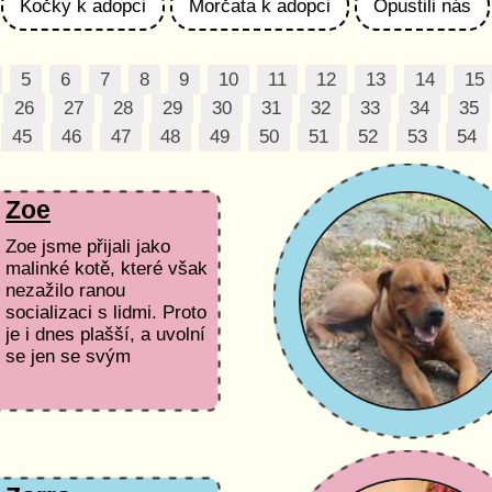
Kočky k adopci
Morčata k adopci
Opustili nás
5
6
7
8
9
10
11
12
13
14
15
26
27
28
29
30
31
32
33
34
35
45
46
47
48
49
50
51
52
53
54
Zoe
Zoe jsme přijali jako
malinké kotě, které však
nezažilo ranou
socializaci s lidmi. Proto
je i dnes plašší, a uvolní
se jen se svým
člověkem....