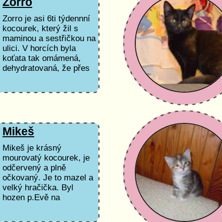
Zorro
Zorro je asi 6ti týdennní
kocourek, který žil s
maminou a sestřičkou na
ulici. V horcích byla
koťata tak omámená,
dehydratovaná, že přes
svou...
Mikeš
Mikeš je krásný
mourovatý kocourek, je
odčervený a plně
očkovaný. Je to mazel a
velký hračička. Byl
hozen p.Evě na
zahradu,která se jich...