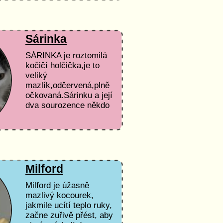
Sárinka
SÁRINKA je roztomilá
kočičí holčička,je to
veliký
mazlík,odčervená,plně
očkovaná.Sárinku a její
dva sourozence někdo
hodil...
Milford
Milford je úžasně
mazlivý kocourek,
jakmile ucítí teplo ruky,
začne zuřivě přést, aby