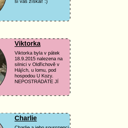
si vás získal! :)
Viktorka
Viktorka byla v pátek
18.9.2015 nalezena na
silnici v Oldřichově v
Hájích, u lomu, pod
hospodou U Kozy.
NEPOSTRÁDÁTE JÍ
NĚKDO? Viky mohla
skončit jako...
Charlie
Charlie a jeho sourozenci