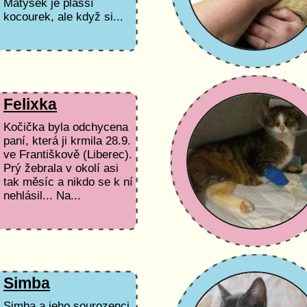
Matýsek je plašší
kocourek, ale když si...
Felixka
Kočička byla odchycena
paní, která ji krmila 28.9.
ve Františkově (Liberec).
Prý žebrala v okolí asi
tak měsíc a nikdo se k ní
nehlásil... Na...
Simba
Simba a jeho sourozenci