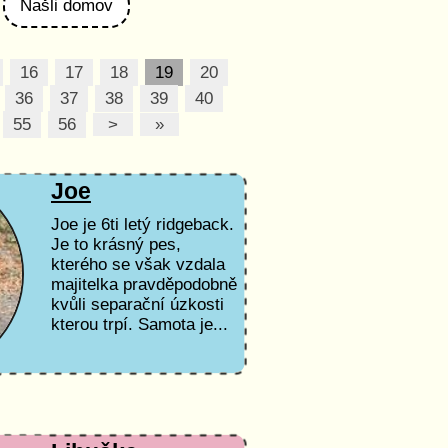
Našli domov
16
17
18
19
20
36
37
38
39
40
55
56
>
»
Joe
Joe je 6ti letý ridgeback.
Je to krásný pes,
kterého se však vzdala
majitelka pravděpodobně
kvůli separační úzkosti
kterou trpí. Samota je...