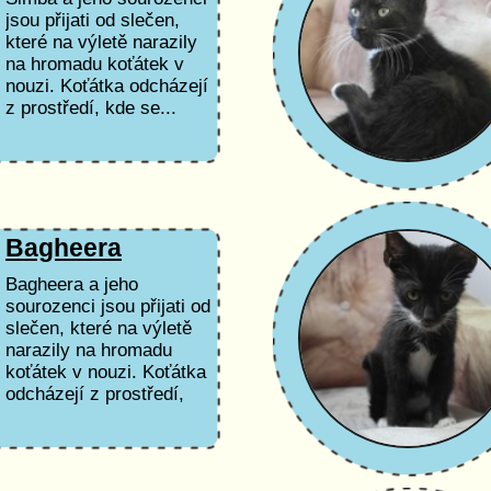
jsou přijati od slečen,
které na výletě narazily
na hromadu koťátek v
nouzi. Koťátka odcházejí
z prostředí, kde se...
Bagheera
Bagheera a jeho
sourozenci jsou přijati od
slečen, které na výletě
narazily na hromadu
koťátek v nouzi. Koťátka
odcházejí z prostředí,
kde se...