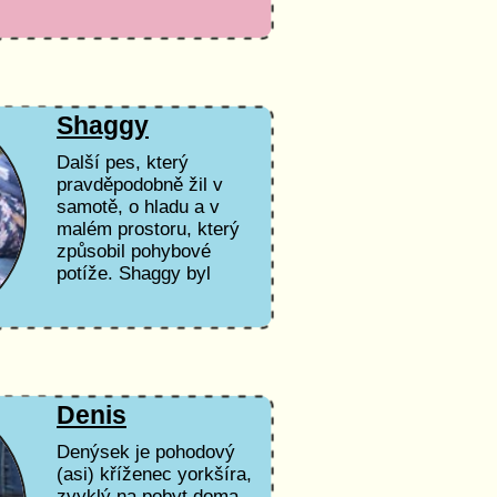
Shaggy
Další pes, který
pravděpodobně žil v
samotě, o hladu a v
malém prostoru, který
způsobil pohybové
potíže. Shaggy byl
nalezen v jedné
vesničce...
Denis
Denýsek je pohodový
(asi) kříženec yorkšíra,
zvyklý na pobyt doma.