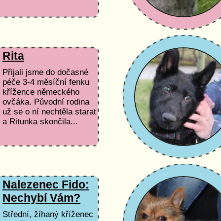
Rita
Přijali jsme do dočasné
péče 3-4 měsíční fenku
křížence německého
ovčáka. Původní rodina
už se o ní nechtěla starat
a Ritunka skončila...
Nalezenec Fido:
Nechybí Vám?
Střední, žíhaný kříženec