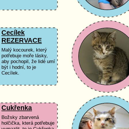
Cecílek
REZERVACE
Malý kocourek, který
potřebuje moře lásky,
aby pochopil, že lidé umí
být i hodní, to je
Cecílek.
Cukřenka
Božsky zbarvená
holčička, která potřebuje
vymazlit, to je Cukřenka.