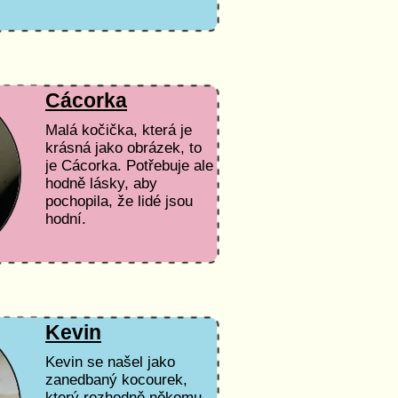
Cácorka
Malá kočička, která je
krásná jako obrázek, to
je Cácorka. Potřebuje ale
hodně lásky, aby
pochopila, že lidé jsou
hodní.
Kevin
Kevin se našel jako
zanedbaný kocourek,
který rozhodně někomu