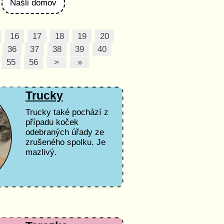
Našli domov
16
17
18
19
20
36
37
38
39
40
55
56
>
»
Trucky
Trucky také pochází z
případu koček
odebraných úřady ze
zrušeného spolku. Je
mazlivý.