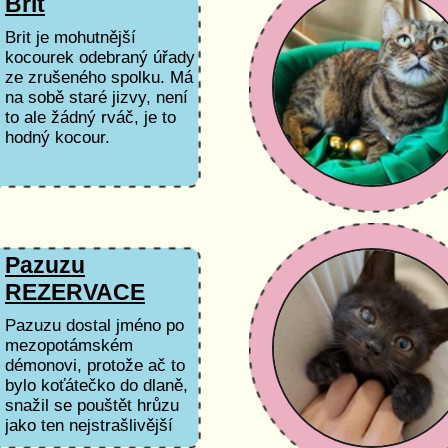
Brit
Brit je mohutnější
kocourek odebraný úřady
ze zrušeného spolku. Má
na sobě staré jizvy, není
to ale žádný rváč, je to
hodný kocour.
Pazuzu
REZERVACE
Pazuzu dostal jméno po
mezopotámském
démonovi, protože ač to
bylo koťátečko do dlaně,
snažil se pouštět hrůzu
jako ten nejstrašlivější
kocour na světě a