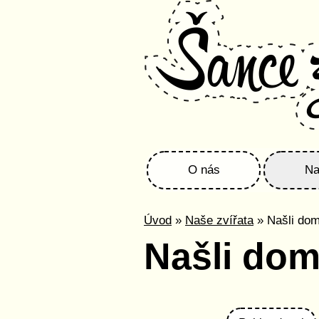
O nás
Na
Úvod
»
Naše zvířata
» Našli do
Našli do