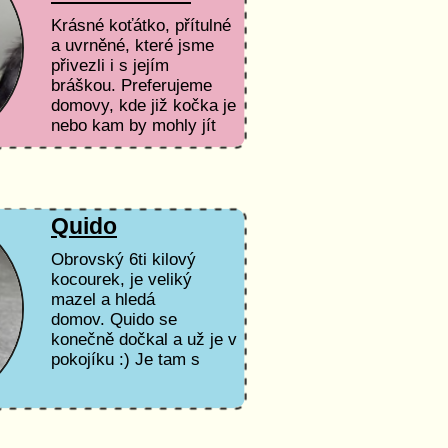
Krásné koťátko, přítulné
a uvrněné, které jsme
přivezli i s jejím
bráškou. Preferujeme
domovy, kde již kočka je
nebo kam by mohly jít
koťátka spolu.
Quido
Obrovský 6ti kilový
kocourek, je veliký
mazel a hledá
domov. Quido se
konečně dočkal a už je v
pokojíku :) Je tam s
dalšími kočkami a
vypadá to, že se s nimi
dobře snese. Tak už jen
čeká, kdo...