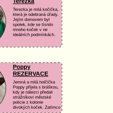
Terezka
Terezka je milá kočička,
která je odebraná úřady.
Jejím domovem byl
spolek, kde se tísnilo
mnoho koček v ne
ideálních podmínkách.
Milá kočička, která má
spláclý obličejík, kakže
připomíná nějaké...
Poppy
REZERVACE
Jemná a milá holčička
Poppy přijela s bráškou,
kdy je nálezci předali
strážníkovi městské
policie z kolonie
divokých koček. Zatímco
bráška chvíli pouštěl