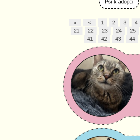
Psi k adopci
«
<
1
2
3
4
21
22
23
24
25
41
42
43
44