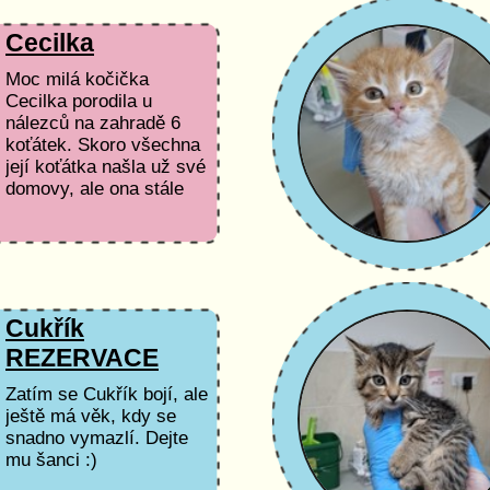
Cecilka
Moc milá kočička
Cecilka porodila u
nálezců na zahradě 6
koťátek. Skoro všechna
její koťátka našla už své
domovy, ale ona stále
hledá. Je moc milá,
mazlivá. Už by chtěla
taky někoho pro sebe :)
Cukřík
REZERVACE
Zatím se Cukřík bojí, ale
ještě má věk, kdy se
snadno vymazlí. Dejte
mu šanci :)