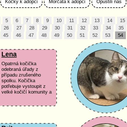
Kočky k adopci
Morčata k adopci
Opustili nás
5
6
7
8
9
10
11
12
13
14
15
26
27
28
29
30
31
32
33
34
35
45
46
47
48
49
50
51
52
53
54
Lena
Opatrná kočička
odebraná úřady z
případu zrušeného
spolku. Kočička
potřebuje vystoupit z
velké kočičí komunity a
pochopit, že jí od lidí nic
nehrozí.