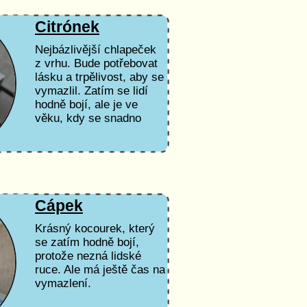
Citrónek
Nejbázlivější chlapeček
z vrhu. Bude potřebovat
lásku a trpělivost, aby se
vymazlil. Zatím se lidí
hodně bojí, ale je ve
věku, kdy se snadno
socializuje.
Cápek
Krásný kocourek, který
se zatím hodně bojí,
protože nezná lidské
ruce. Ale má ještě čas na
vymazlení.