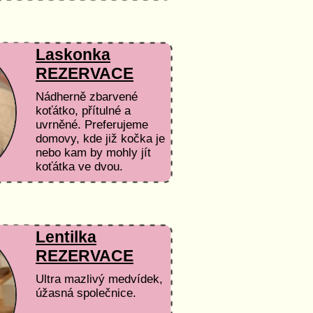
hrůzu, Poppy po
chvilince spokojeně
vrněla :)
Laskonka
REZERVACE
Nádherně zbarvené
koťátko, přítulné a
uvrněné. Preferujeme
domovy, kde již kočka je
nebo kam by mohly jít
koťátka ve dvou.
Lentilka
REZERVACE
Ultra mazlivý medvídek,
úžasná společnice.