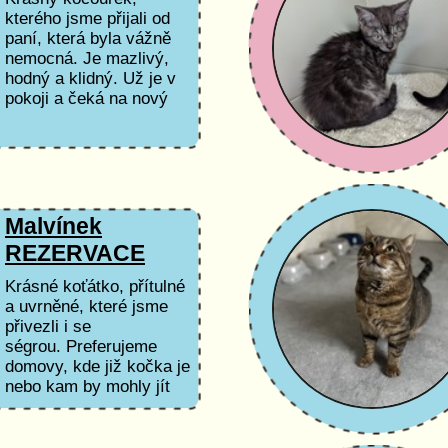
kterého jsme přijali od
paní, která byla vážně
nemocná. Je mazlivý,
hodný a klidný. Už je v
pokoji a čeká na nový
domov. Přivítal by spíše
domov, kde by nebyly
další...
Malvínek
REZERVACE
Krásné koťátko, přítulné
a uvrněné, které jsme
přivezli i se
ségrou. Preferujeme
domovy, kde již kočka je
nebo kam by mohly jít
koťátka spolu.