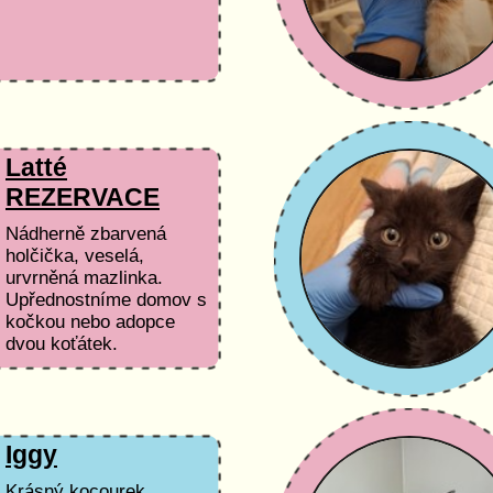
Latté
REZERVACE
Nádherně zbarvená
holčička, veselá,
urvrněná mazlinka.
Upřednostníme domov s
kočkou nebo adopce
dvou koťátek.
Iggy
Krásný kocourek,