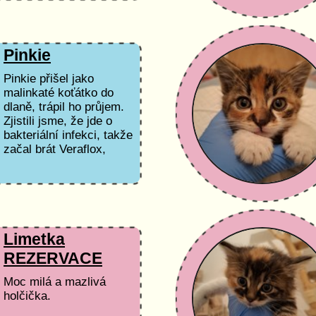
dokonce kousl strážníka
do prstu :) Po pár...
Pinkie
Pinkie přišel jako
malinkaté koťátko do
dlaně, trápil ho průjem.
Zjistili jsme, že jde o
bakteriální infekci, takže
začal brát Veraflox,
obtíže zmizely a už
hezky přibírá.
Limetka
REZERVACE
Moc milá a mazlivá
holčička.