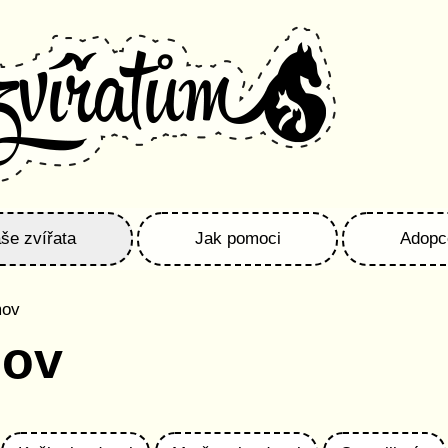
še zvířata
Jak pomoci
Adopc
mov
mov