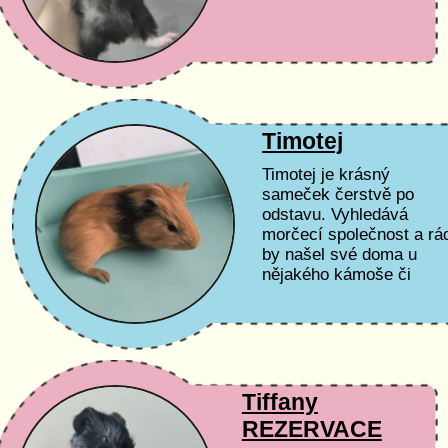
Timotej
Timotej je krásný
sameček čerstvě po
odstavu. Vyhledává
morčecí společnost a rá
by našel své doma u
nějakého kámoše či
kastrované samičky.
Tiffany
REZERVACE