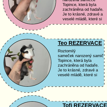
Topince, která byla
zachráněna od hadaře.
Je to krásné, zdravé a
veselé mládě, které si
zvyká na lidský kontakt
Teo REZERVACE
Roztomilý
sameček narozený samičc
Topince, která byla
zachráněna od hadaře.
Je to krásné, zdravé a
veselé mládě, které si
zvyká na lidský kontakt.
Tofi REZERVAC