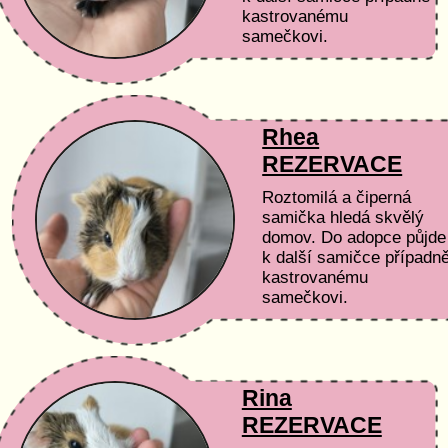
kastrovanému
samečkovi.
Rhea
REZERVACE
Roztomilá a čiperná
samička hledá skvělý
domov. Do adopce půjde
k další samičce případn
kastrovanému
samečkovi.
Rina
REZERVACE