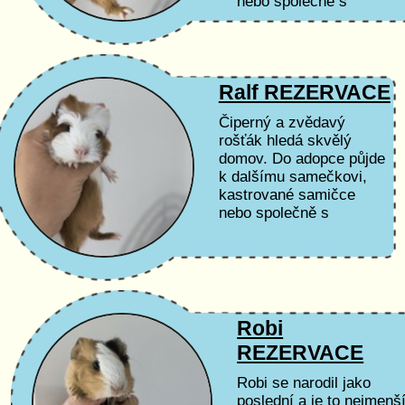
nebo společně s
některým ze svých
brášků.
Ralf REZERVACE
Čiperný a zvědavý
rošťák hledá skvělý
domov. Do adopce půjde
k dalšímu samečkovi,
kastrované samičce
nebo společně s
některým ze svých
brášků.
Robi
REZERVACE
Robi se narodil jako
poslední a je to nejmenš