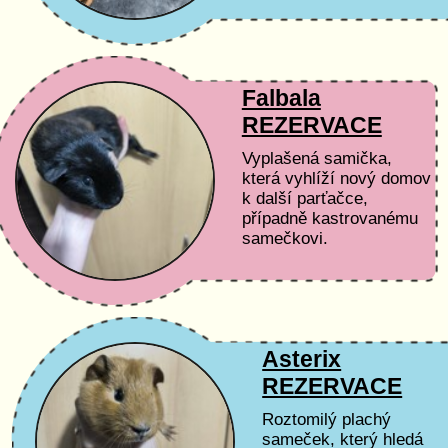
Falbala
REZERVACE
Vyplašená samička,
která vyhlíží nový domov
k další parťačce,
případně kastrovanému
samečkovi.
Asterix
REZERVACE
Roztomilý plachý
sameček, který hledá