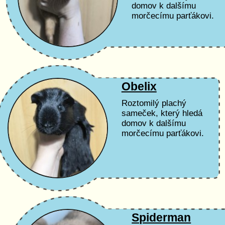
domov k dalšímu
morčecímu parťákovi.
Obelix
Roztomilý plachý
sameček, který hledá
domov k dalšímu
morčecímu parťákovi.
Spiderman