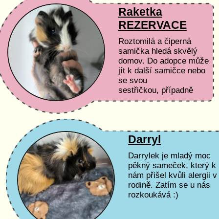
Raketka
REZERVACE
Roztomilá a čiperná
samička hledá skvělý
domov. Do adopce může
jít k další samičce nebo
se svou
sestřičkou, případně
kastrovanému
samečkovi.
Darryl
Darrylek je mladý moc
pěkný sameček, který k
nám přišel kvůli alergii v
rodině. Zatím se u nás
rozkoukává :)