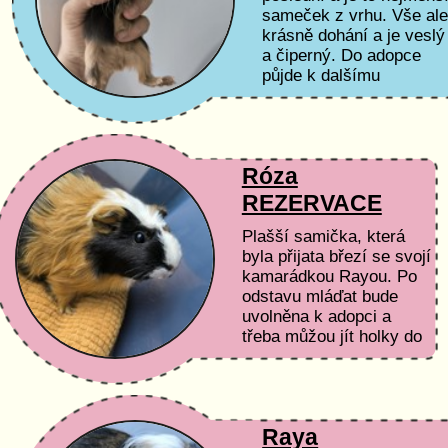
sameček z vrhu. Vše al
krásně dohání a je veslý
a čiperný. Do adopce
půjde k dalšímu
samečkovi, kastrované
samičce nebo společně 
některým ze...
Róza
REZERVACE
Plašší samička, která
byla přijata březí se svojí
kamarádkou Rayou. Po
odstavu mláďat bude
uvolněna k adopci a
třeba můžou jít holky do
společného domova :)
Raya