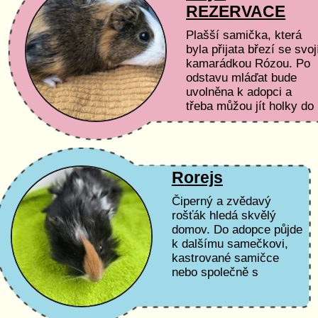
REZERVACE
Plašší samička, která
byla přijata březí se svoj
kamarádkou Rózou. Po
odstavu mláďat bude
uvolněna k adopci a
třeba můžou jít holky do
společného domova :)
Rorejs
Čiperný a zvědavý
rošťák hledá skvělý
domov. Do adopce půjde
k dalšímu samečkovi,
kastrované samičce
nebo společně s
některým ze svých
kamarádů.