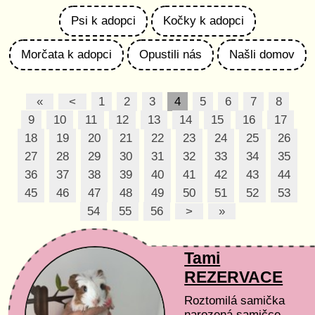
Psi k adopci
Kočky k adopci
Morčata k adopci
Opustili nás
Našli domov
«
<
1
2
3
4
5
6
7
8
9
10
11
12
13
14
15
16
17
18
19
20
21
22
23
24
25
26
27
28
29
30
31
32
33
34
35
36
37
38
39
40
41
42
43
44
45
46
47
48
49
50
51
52
53
54
55
56
>
»
Tami
REZERVACE
Roztomilá samička
narozená samičce