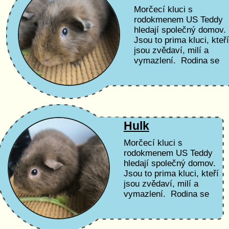
Morčecí kluci s
rodokmenem US Teddy
hledají společný domov.
Jsou to prima kluci, kteř
jsou zvědaví, milí a
vymazlení. Rodina se
jich bohužel musela
vzdát z důvodu alergie.
Hulk
Morčecí kluci s
rodokmenem US Teddy
hledají společný domov.
Jsou to prima kluci, kteří
jsou zvědaví, milí a
vymazlení. Rodina se
jich bohužel musela
vzdát z důvodu alergie.