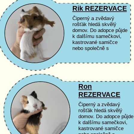
Rik REZERVACE
Čiperný a zvědavý
rošťák hledá skvělý
domov. Do adopce půjde
k dalšímu samečkovi,
kastrované samičce
nebo společně s
některým ze svých
brášků.
Ron
REZERVACE
Čiperný a zvědavý
rošťák hledá skvělý
domov. Do adopce půjde
k dalšímu samečkovi,
kastrované samičce