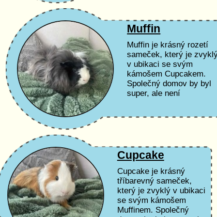
Muffin
Muffin je krásný rozetí
sameček, který je zvykl
v ubikaci se svým
kámošem Cupcakem.
Společný domov by byl
super, ale není
podmínkou. Podmínkou
je, aby šel k dalšímu
parťákovi.
Cupcake
Cupcake je krásný
tříbarevný sameček,
který je zvyklý v ubikaci
se svým kámošem
Muffinem. Společný