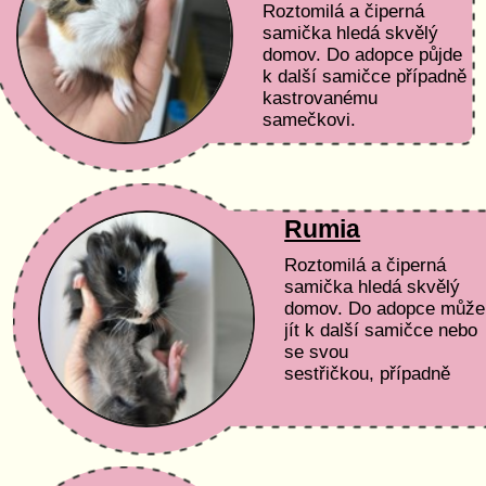
Roztomilá a čiperná
samička hledá skvělý
domov. Do adopce půjde
k další samičce případně
kastrovanému
samečkovi.
Rumia
Roztomilá a čiperná
samička hledá skvělý
domov. Do adopce může
jít k další samičce nebo
se svou
sestřičkou, případně
kastrovanému
samečkovi.