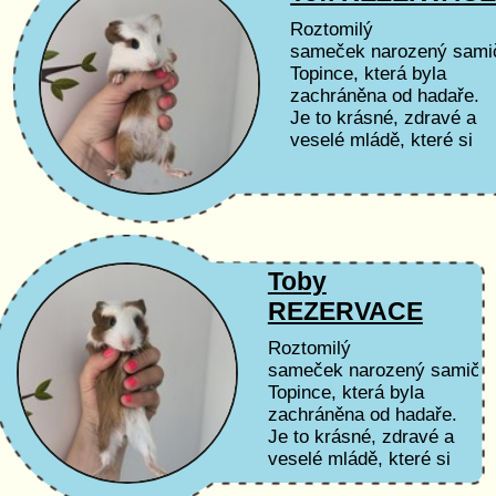
Roztomilý
sameček narozený sami
Topince, která byla
zachráněna od hadaře.
Je to krásné, zdravé a
veselé mládě, které si
zvyká na lidský kontakt
Toby
REZERVACE
Roztomilý
sameček narozený samičc
Topince, která byla
zachráněna od hadaře.
Je to krásné, zdravé a
veselé mládě, které si
zvyká na lidský kontakt.