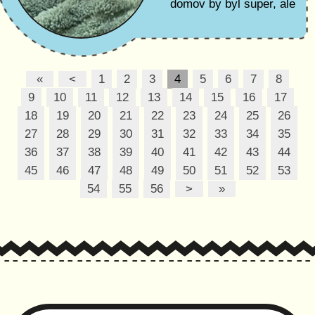
domov by byl super, ale
není podmínkou.
Podmínkou je, aby šel k
dalšímu parťákovi.
«
<
1
2
3
4
5
6
7
8
9
10
11
12
13
14
15
16
17
18
19
20
21
22
23
24
25
26
27
28
29
30
31
32
33
34
35
36
37
38
39
40
41
42
43
44
45
46
47
48
49
50
51
52
53
54
55
56
>
»