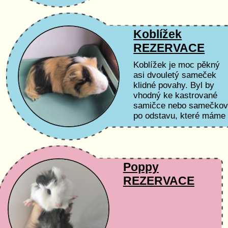
Koblížek
REZERVACE
Koblížek je moc pěkný
asi dvouletý sameček
klidné povahy. Byl by
vhodný ke kastrované
samičce nebo samečkov
po odstavu, které máme
případně také k
dispozici.
Poppy
REZERVACE