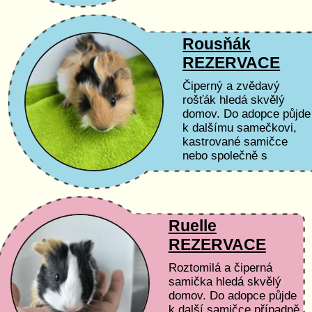
Rousňák
REZERVACE
Čiperný a zvědavý
rošťák hledá skvělý
domov. Do adopce půjde
k dalšímu samečkovi,
kastrované samičce
nebo společně s
některým ze svých
kamarádů.
Ruelle
REZERVACE
Roztomilá a čiperná
samička hledá skvělý
domov. Do adopce půjde
k další samičce případně