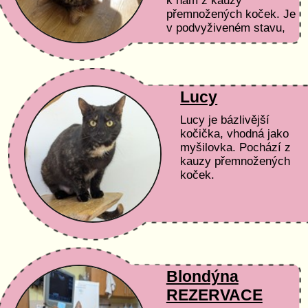
k nám z kauzy
přemnožených koček. Je
v podvyživeném stavu,
ale možná je za tím
nějaký zdravotní
problém, protože i
přestože...
Lucy
Lucy je bázlivější
kočička, vhodná jako
myšilovka. Pochází z
kauzy přemnožených
koček.
Blondýna
REZERVACE