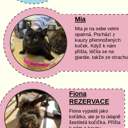
Mia
Mia je na sebe velmi
opatrná. Pochází z
kauzy přemnožených
koček. Když k nám
přišla, léčila se na
giardie, takže ze strachu
z léků nesnesla
pohlazení. Nyní už na
sebe nechá sahnout, ale
rádi bychom...
Fiona
REZERVACE
Fiona vypadá jako
koťátko, ale je to údajně
šestiletá kočička. Přišla