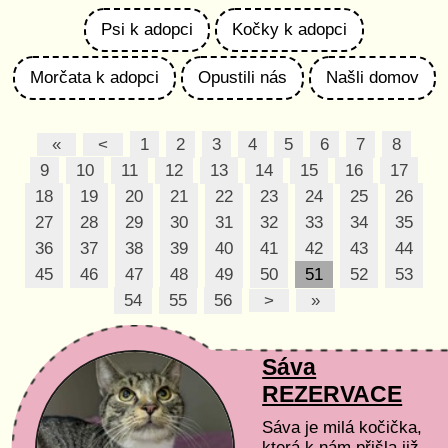
Psi k adopci
Kočky k adopci
Morčata k adopci
Opustili nás
Našli domov
«
<
1
2
3
4
5
6
7
8
9
10
11
12
13
14
15
16
17
18
19
20
21
22
23
24
25
26
27
28
29
30
31
32
33
34
35
36
37
38
39
40
41
42
43
44
45
46
47
48
49
50
51
52
53
54
55
56
>
»
Sáva
REZERVACE
Sáva je milá kočička,
která k nám přišla již