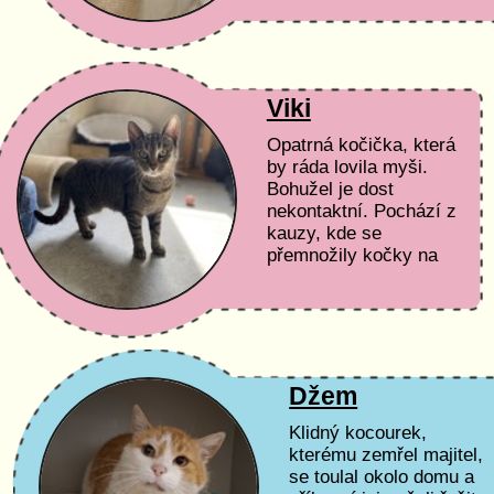
Viki
Opatrná kočička, která
by ráda lovila myši.
Bohužel je dost
nekontaktní. Pochází z
kauzy, kde se
přemnožily kočky na
počet cca 30 koček.
Džem
Klidný kocourek,
kterému zemřel majitel,
se toulal okolo domu a