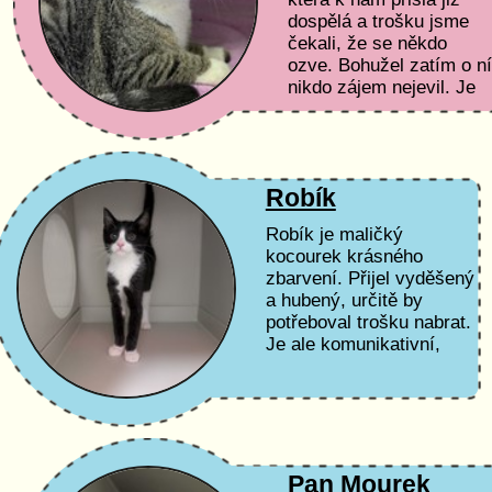
dospělá a trošku jsme
čekali, že se někdo
ozve. Bohužel zatím o n
nikdo zájem nejevil. Je
mírná, přítulná a
veeeelmi mazlivá :)
Robík
Robík je maličký
kocourek krásného
zbarvení. Přijel vyděšený
a hubený, určitě by
potřeboval trošku nabrat.
Je ale komunikativní,
nechá se mazlit a hraje
si s námi tak, že nám
okusuje jemně prsty :)...
Pan Mourek