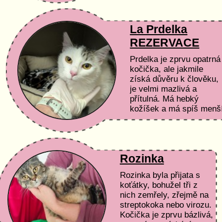
La Prdelka
REZERVACE
Prdelka je zprvu opatrná
kočička, ale jakmile
získá důvěru k člověku,
je velmi mazlivá a
přítulná. Má hebký
kožíšek a má spíš menš
stavbu těla. Byla přijata
s koťátky, které přinesla
do...
Rozinka
Rozinka byla přijata s
koťátky, bohužel tři z
nich zemřely, zřejmě na
streptokoka nebo virozu.
Kočička je zprvu bázlivá,