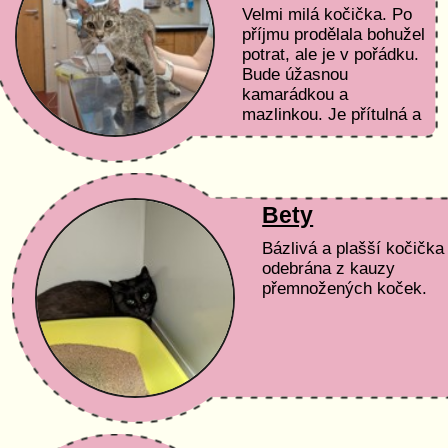
Velmi milá kočička. Po
příjmu prodělala bohužel
potrat, ale je v pořádku.
Bude úžasnou
kamarádkou a
mazlinkou. Je přítulná a
vděčná za každou
pozornost.
Bety
Bázlivá a plašší kočička
odebrána z kauzy
přemnožených koček.