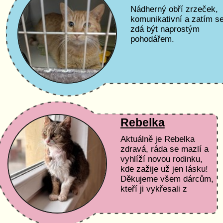
Nádherný obří zrzeček,
komunikativní a zatím s
zdá být naprostým
pohodářem.
Rebelka
Aktuálně je Rebelka
zdravá, ráda se mazlí a
vyhlíží novou rodinku,
kde zažije už jen lásku!
Děkujeme všem dárcům,
kteří ji vykřesali z
nejhoršího. Zajímá vás
celý příběh této
bojovnice? Podívejte...