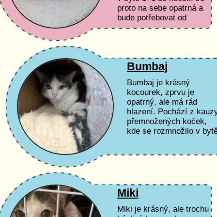
proto na sebe opatrná a
bude potřebovat od
nového majitele trošku
času a trpělivosti.
Bumbaj
Bumbaj je krásný
kocourek, zprvu je
opatrný, ale má rád
hlazení. Pochází z kauz
přemnožených koček,
kde se rozmnožilo v byt
1+1 30 koček.
Miki
Miki je krásný, ale trochu