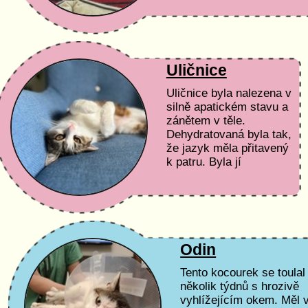
by mohla jít domů,
právně je již...
Uličnice
Uličnice byla nalezena v
silně apatickém stavu a
zánětem v těle.
Dehydratovaná byla tak,
že jazyk měla přitavený
k patru. Byla jí
poskytnuta okamžitá
veterinární péče na
pohotovosti a poté...
Odin
Tento kocourek se toulal
několik týdnů s hrozivě
vyhlížejícím okem. Měl 