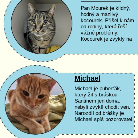
Pan Mourek je klidný,
hodný a mazlivý
kocourek. Přišel k nám
od rodiny, která řeší
vážné problémy.
Kocourek je zvyklý na
pobyt v bytě, byl čistě
domácí a je to fakt
pohodář a veliký...
Michael
Michael je puberťák,
který žil s bráškou
Santinem jen doma,
nebyli zvyklí chodit ven.
Narozdíl od brášky je
Michael spíš pozorovatel
a není tak akční jako on.
Brzy o něm přineseme
více...