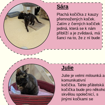
Sára
Plachá kočička z kauzy
přemnožených koček.
Zatím z černých kočiček
jediná, která se k nám
přiblíží a je zvědavá, má
šanci na to, že z ní bude
fajn společnice, ale nový
páníček musí chápat,
že...
Julie
Julie je velmi milounká a
komunikativní
kočička. Tahle přátelská
kočička bude pro někoh
skvělou společnicí, s
jinými kočkami se
kamarádí. Po vakcinaci