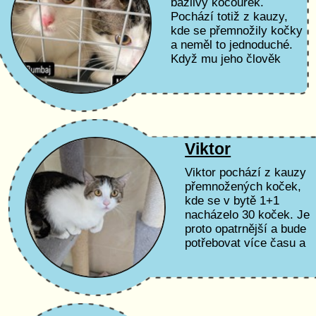
bázlivý kocourek.
Pochází totiž z kauzy,
kde se přemnožily kočky
a neměl to jednoduché.
Když mu jeho člověk
poskytne potřebný čas a
lásku, bude z něj fajn
společník.
Viktor
Viktor pochází z kauzy
přemnožených koček,
kde se v bytě 1+1
nacházelo 30 koček. Je
proto opatrnější a bude
potřebovat více času a
trpělivosti, aby zjistil, že
může mít svého člověka
pro sebe a...