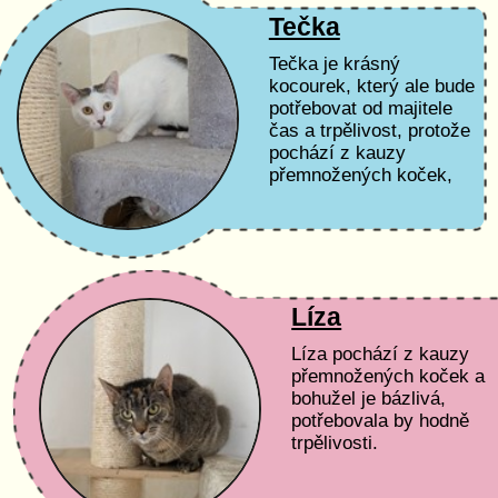
Tečka
Tečka je krásný
kocourek, který ale bude
potřebovat od majitele
čas a trpělivost, protože
pochází z kauzy
přemnožených koček,
kde v bytě 1+1 bylo 30
jedinců. Není tedy zvyklý
mít svého člověka pro...
Líza
Líza pochází z kauzy
přemnožených koček a
bohužel je bázlivá,
potřebovala by hodně
trpělivosti.