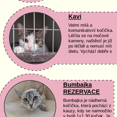
Kavi
Velmi milá a
komunikativní kočička.
Léčila se na močové
kameny, naštěstí je již
po léčbě a nemusí mít
dietu. Vychází dobře s
jinými kočičkami. Má
krásný uhrančivý pohled
Bumbajka
REZERVACE
Bumbajka je nádherná
kočička, která pochází z
kauzy, kdy se namnožilo
v bytě 1+1 30 koček. Je