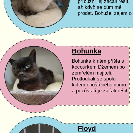
příbuzní jej začali řešit,
až když se dům měl
prodat. Bohužel zájem o
něj nikdo neměl, ač je to
velmi milý kluk. Mírný,
pohodář, je...
Bohunka
Bohunka k nám přišla s
kocourkem Džemem po
zemřelém majiteli.
Protloukali se spolu
kolem opuštěného domu
a pozůstalí je začali řešit
až ve chvíli, kdy se dům
prodával. Kočička má
bohužel zuby...
Floyd