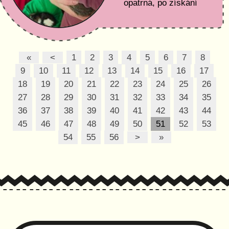
opatrná, po získání
důvěry se mazlí.
Rozinka nutně potřebuje
citlivý domov,...
«
<
1
2
3
4
5
6
7
8
9
10
11
12
13
14
15
16
17
18
19
20
21
22
23
24
25
26
27
28
29
30
31
32
33
34
35
36
37
38
39
40
41
42
43
44
45
46
47
48
49
50
51
52
53
54
55
56
>
»