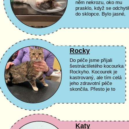
něm nekrozu, oko mu
prasklo, když se odchyti
do sklopce. Bylo jasné,
že potřebuje
neodkladnou veterinární
péči a operaci....
Rocky
Do péče jsme přijali
šestnáctiletého kocourka
Rockyho. Kocourek je
kastrovaný, ale tím celá
jeho zdravotní péče
skončila. Přesto je to
zdravý, mohutný kocour,
v dobré kondici, tedy až
na...
Katy